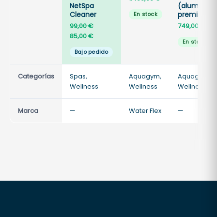
NetSpa
(aluminio
Cleaner
premium)
En stock
El
99,00
€
749,00
€
precio
El
85,00
€
En stock
original
precio
Bajo pedido
era:
actual
99,00 €.
es:
Categorías
Spas,
85,00 €.
Aquagym,
Aquagym,
Wellness
Wellness
Wellness
Marca
—
Water Flex
—