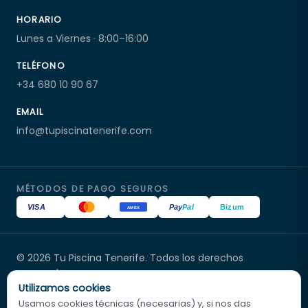
HORARIO
Lunes a Viernes · 8:00–16:00
TELÉFONO
+34 680 10 90 67
EMAIL
info@tupiscinatenerife.com
MÉTODOS DE PAGO SEGUROS
VISA
Pay
Pal
Bizum
AMEX
© 2026 Tu Piscina Tenerife. Todos los derechos
Tu Piscina Tenerife
En línea
reservados.
Utilizamos cookies
Distribuidor oficial Poolex en Canarias · Servicio técnico
oficial
Usamos cookies técnicas (necesarias) y, si nos das