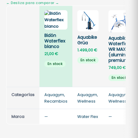
Bidón
Aquabike
Aquabike
Waterflex
Grúa
Waterflex
blanco
WR MAX
1.499,00
€
21,00
€
(aluminio
premium)
En stock
En stock
749,00
€
En stock
Categorías
Aquagym,
Aquagym,
Aquagym,
Recambios
Wellness
Wellness
Marca
—
Water Flex
—