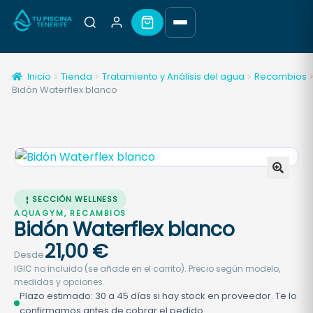
Inicio
Tienda
Tratamiento y Análisis del agua
Recambios
Bidón Waterflex blanco
🔍
SECCIÓN WELLNESS
AQUAGYM, RECAMBIOS
Bidón Waterflex blanco
21,00
€
Desde
IGIC no incluido (se añade en el carrito). Precio según modelo,
medidas y opciones.
Plazo estimado: 30 a 45 días si hay stock en proveedor. Te lo
confirmamos antes de cobrar el pedido.