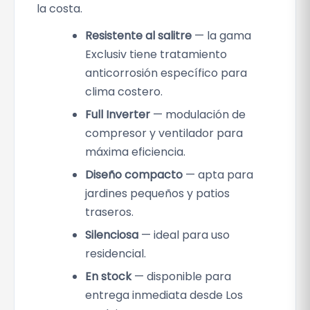
la costa.
t
i
Resistente al salitre
— la gama
d
Exclusiv tiene tratamiento
a
anticorrosión específico para
d
clima costero.
Full Inverter
— modulación de
compresor y ventilador para
máxima eficiencia.
Diseño compacto
— apta para
jardines pequeños y patios
traseros.
Silenciosa
— ideal para uso
residencial.
En stock
— disponible para
entrega inmediata desde Los