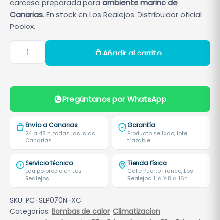
carcasa preparada para
ambiente marino de
Canarias
. En stock en Los Realejos. Distribuidor oficial
Poolex.
B
Añadir al carrito
o
m
b
a
Pregúntanos por WhatsApp
d
e
Envío a Canarias
Garantía
c
24 a 48 h, todas las islas
Producto sellado, lote
Canarias.
trazable.
a
l
Servicio técnico
Tienda física
o
Equipo propio en Los
Calle Puerto Franco, Los
Realejos.
Realejos. L a V 8 a 16h.
r
P
SKU:
PC-SLP070N-XC
o
Categorías:
Bombas de calor
,
Climatizacion
o