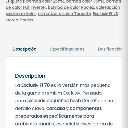
Etiquetas:
bomba calor 25m3
,
bomba calor 35m3
,
bomba
l
de calor Full Inverter
,
bomba de calor Poolex
,
calefacción
e
piscina exterior
,
climatizar piscina Tenerife
,
Exclusiv Fi 70
x
Marca:
Poolex
E
x
c
l
Descripción
Especificaciones
Dosificación
u
s
i
Descripción
v
F
La
Exclusiv Fi 70
es la versión más pequeña
i
de la gama premium Exclusiv. Pensada
7
para
piscinas pequeñas hasta 35 m³
con un
0
detalle clave:
carcasa y componentes
c
preparados específicamente para
a
ambiente marino
, esencial si vives cerca de
n