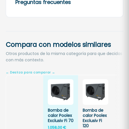
Preguntas frecuentes
Compara con modelos similares
Otros productos de la misma categoría para que decidas
con más contexto.
Bomba de
Bomba de
Bomb
calor Poolex
calor Poolex
calor
Exclusiv Fi 70
Exclusiv Fi
Exclus
120
150
1.058,00
€