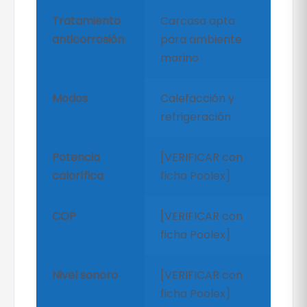
Tratamiento
Carcasa apta
anticorrosión
para ambiente
marino
Modos
Calefacción y
refrigeración
Potencia
[VERIFICAR con
calorífica
ficha Poolex]
COP
[VERIFICAR con
ficha Poolex]
Nivel sonoro
[VERIFICAR con
ficha Poolex]