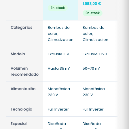
1.583,00
€
1.774,
En stock
En stock
En s
Categorías
Bombas de
Bombas de
Bomb
calor,
calor,
calor,
Climatizacion
Climatizacion
Clima
Modelo
Exclusiv Fi 70
Exclusiv Fi 120
Exclusi
Volumen
Hasta 35 m³
50–70 m³
70–90
recomendado
Alimentación
Monofásica
Monofásica
Monof
230 V
230 V
230 V
Tecnología
Full Inverter
Full Inverter
Full In
Especial
Diseñada
Diseñada
Diseñ