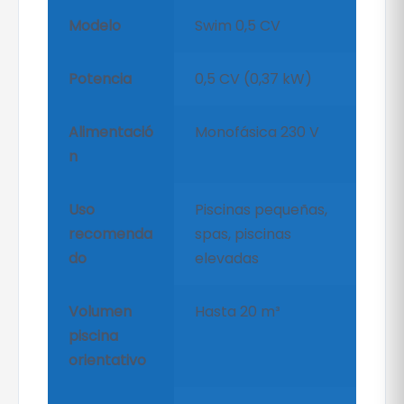
Modelo
Swim 0,5 CV
Potencia
0,5 CV (0,37 kW)
Alimentació
Monofásica 230 V
n
Uso
Piscinas pequeñas,
recomenda
spas, piscinas
do
elevadas
Volumen
Hasta 20 m³
piscina
orientativo