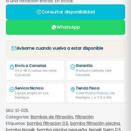
a una filtración eficaz. En stock.
Consultar disponibilidad
WhatsApp
Avísame cuando vuelva a estar disponible
Envío a Canarias
Garantía
24 a 48 h, todas las islas
Producto sellado, lote
Canarias.
trazable.
Servicio técnico
Tienda física
Equipo propio en Los
Calle Puerto Franco, Los
Realejos.
Realejos. L a V 8 a 16h.
SKU:
S1-025
Categorías:
Bombas de filtración
,
Filtración
Etiquetas:
bomba filtracion 0.5
,
bomba filtración piscina
,
bomba Norwik
,
bomba piscina pequeña
,
Norwik Swim 0.5