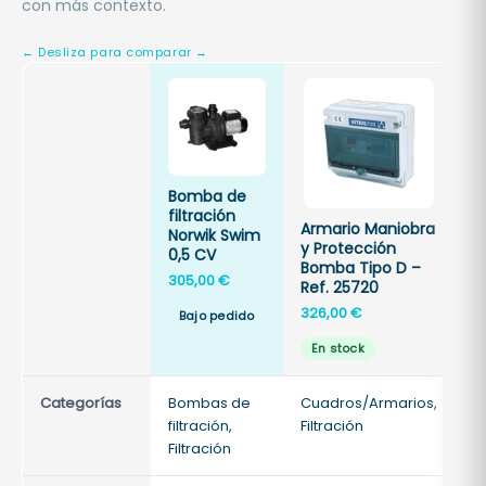
con más contexto.
B
Bomba de
fi
filtración
7
Armario Maniobra
Norwik Swim
O
y Protección
0,5 CV
P
Bomba Tipo D –
305,00
€
1
Ref. 25720
326,00
€
Bajo pedido
En stock
Categorías
Bombas de
Cuadros/Armarios,
Fi
filtración,
Filtración
Fi
Filtración
a