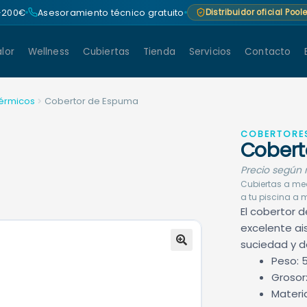
 +200€
Asesoramiento técnico gratuito
Distribuidor oficial Poo
lor
Wellness
Cubiertas
Tienda
Servicios
Contacto
érmicos
Cobertor de Espuma
COBERTORES
Cobert
Precio según 
Cubiertas a med
a tu piscina a m
El cobertor 
excelente ai
suciedad y d
🔍
Peso: 
Groso
Materia