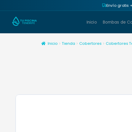
Envío gratis
Inicio
Bombas de Ca
Inicio
Tienda
Cobertores
Cobertores T