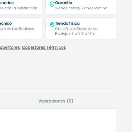
anarias
Garantía
o con la instalación.
2 años motor, 5 años lámina.
técnico
Tienda física
pio en Los Realejos.
Calle Puerto Franco, Los
Realejos. L a V 8 a 16h.
obertores
,
Cobertores Térmicos
Valoraciones (0)