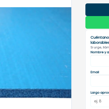
Cuéntanos
laborables
Si urge, ll
Nombre y a
Email
Largo apro