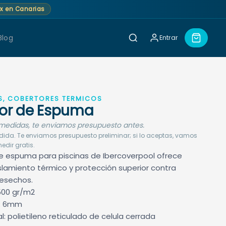
lex en Canarias
Blog
Entrar
, COBERTORES TÉRMICOS
or de Espuma
medidas, te enviamos presupuesto antes.
ida. Te enviamos presupuesto preliminar; si lo aceptas, vamos
edir gratis.
de espuma para piscinas de Ibercoverpool ofrece
slamiento térmico y protección superior contra
esechos.
500 gr/m2
r: 6mm
l: polietileno reticulado de celula cerrada