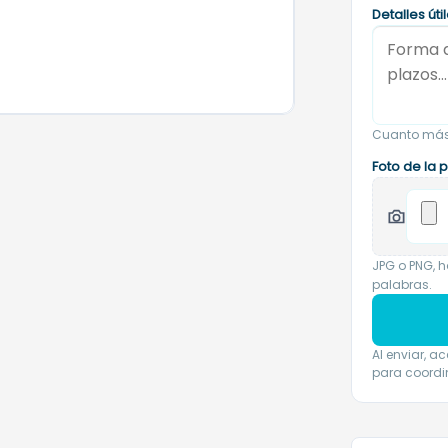
Detalles úti
Cuanto más 
Foto de la 
JPG o PNG, 
palabras.
Al enviar, 
para coordi