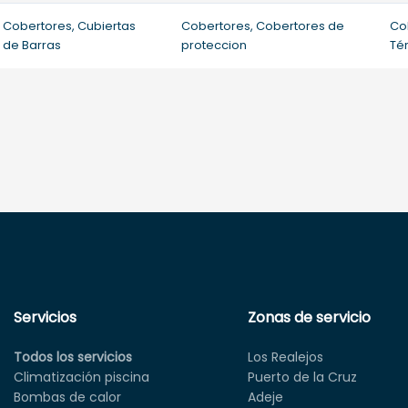
Cobertores, Cubiertas
Cobertores, Cobertores de
Co
de Barras
proteccion
Té
Servicios
Zonas de servicio
Todos los servicios
Los Realejos
Climatización piscina
Puerto de la Cruz
Bombas de calor
Adeje