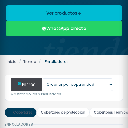
Ver productos
WhatsApp directo
tiend
Inicio
/
Tienda
/
Enrolladores
Filtros
Ordenado
Mostrando los 3 resultados
por
popularidad
← Cobertores
Cobertores de proteccion
Cobertores Térmic
ENROLLADORES