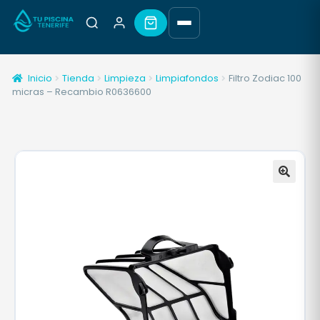
Inicio
Tienda
Limpieza
Limpiafondos
Filtro Zodiac 100
micras – Recambio R0636600
🔍