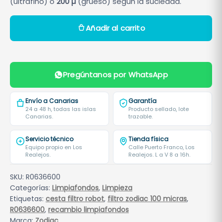
(ultrafino) o
200 µ
(grueso) según la suciedad.
F
Añadir al carrito
i
l
t
r
Pregúntanos por WhatsApp
o
Z
Envío a Canarias
Garantía
o
24 a 48 h, todas las islas
Producto sellado, lote
Canarias.
trazable.
d
i
Servicio técnico
Tienda física
a
Equipo propio en Los
Calle Puerto Franco, Los
Realejos.
Realejos. L a V 8 a 16h.
c
1
SKU:
R0636600
0
Categorías:
Limpiafondos
,
Limpieza
0
Etiquetas:
cesta filtro robot
,
filtro zodiac 100 micras
,
m
R0636600
,
recambio limpiafondos
i
Marca:
Zodiac