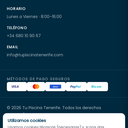
HORARIO
Lunes a Viernes · 8:00–16:00
TELÉFONO
+34 680 10 90 67
EMAIL
info@tupiscinatenerife.com
MÉTODOS DE PAGO SEGUROS
VISA
Pay
Pal
Bizum
AMEX
© 2026 Tu Piscina Tenerife. Todos los derechos
Tu Piscina Tenerife
reservados.
En línea
Distribuidor oficial Poolex en Canarias · Servicio técnico
Utilizamos cookies
oficial
Usamos cookies técnicas (necesarias) y, si nos das