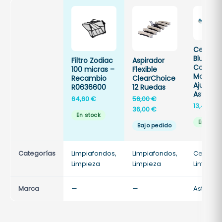
6
0
0
c
Cepillo
Blue Lin
a
Filtro Zodiac
Aspirador
Con
100 micras –
Flexible
n
Mango
Recambio
ClearChoice
t
Ajustabl
R0636600
12 Ruedas
Astralpo
i
El
64,60
€
56,00
€
13,40
€
precio
El
d
36,00
€
En stock
original
precio
a
En stoc
Bajo pedido
era:
actual
d
56,00 €.
es:
36,00 €.
Categorías
Limpiafondos,
Limpiafondos,
Cepillos,
Limpieza
Limpieza
Limpieza
Marca
—
—
Astralpo