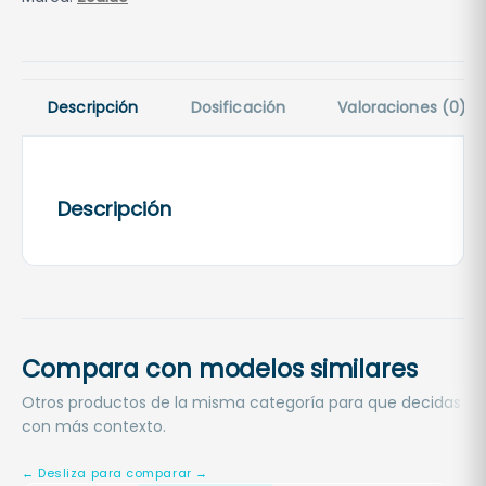
c
r
a
s
Descripción
Dosificación
Valoraciones (0)
–
R
e
Descripción
c
a
m
b
i
o
Compara con modelos similares
R
0
Otros productos de la misma categoría para que decidas
con más contexto.
6
3
6