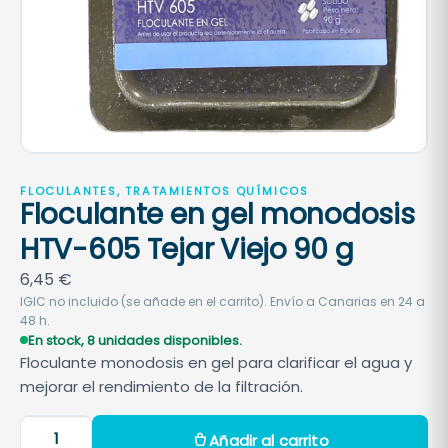
FLOCULANTES, TRATAMIENTOS QUÍMICOS
Floculante en gel monodosis
HTV-605 Tejar Viejo 90 g
6,45
€
IGIC no incluido (se añade en el carrito). Envío a Canarias en 24 a
48 h.
En stock, 8 unidades disponibles.
Floculante monodosis en gel para clarificar el agua y
mejorar el rendimiento de la filtración.
F
Añadir al carrito