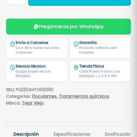
l
o
c
u
Pregúntanos por WhatsApp
l
a
Envío a Canarias
Garantía
n
24 a 48 h, todas las islas
Producto sellado, lote
Canarias.
trazable.
t
e
Servicio técnico
Tienda física
e
Equipo propio en Los
Calle Puerto Franco, Los
Realejos.
Realejos. L a V 8 a 16h.
n
g
SKU:
PQ1204HTV00090
e
Categorías:
Floculantes
,
Tratamientos químicos
l
Marca:
Tejar Viejo
m
o
n
o
Descripción
Especificaciones
Dosificación