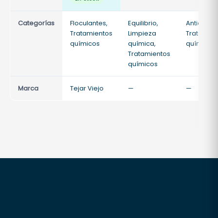
57,16 €.
es:
50,00 €.
Categorías
Floculantes,
Equilibrio,
Antialgas,
Tratamientos
Limpieza
Tratamien
químicos
química,
químicos
Tratamientos
químicos
Marca
Tejar Viejo
—
—