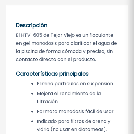
d
o
s
i
Descripción
s
El HTV-605 de Tejar Viejo es un floculante
H
en gel monodosis para clarificar el agua de
T
la piscina de forma cómoda y precisa, sin
V
contacto directo con el producto.
-
6
Características principales
0
Elimina partículas en suspensión.
5
T
Mejora el rendimiento de la
e
filtración.
j
Formato monodosis fácil de usar.
a
Indicado para filtros de arena y
r
V
vidrio (no usar en diatomeas).