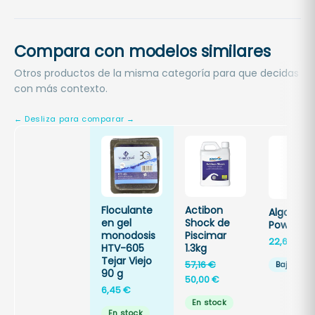
Compara con modelos similares
Otros productos de la misma categoría para que decidas
con más contexto.
Floculante
Actibon
Algastop
en gel
Shock de
Power C
monodosis
Piscimar
22,60
€
HTV-605
1.3kg
Tejar Viejo
El
57,16
€
Bajo ped
90 g
precio
El
50,00
€
6,45
€
original
precio
En stock
era:
actual
En stock