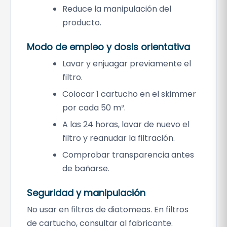
i
Reduce la manipulación del
e
producto.
j
o
Modo de empleo y dosis orientativa
9
Lavar y enjuagar previamente el
0
filtro.
g
c
Colocar 1 cartucho en el skimmer
a
por cada 50 m³.
n
A las 24 horas, lavar de nuevo el
t
filtro y reanudar la filtración.
i
Comprobar transparencia antes
d
de bañarse.
a
d
Seguridad y manipulación
No usar en filtros de diatomeas. En filtros
de cartucho, consultar al fabricante.