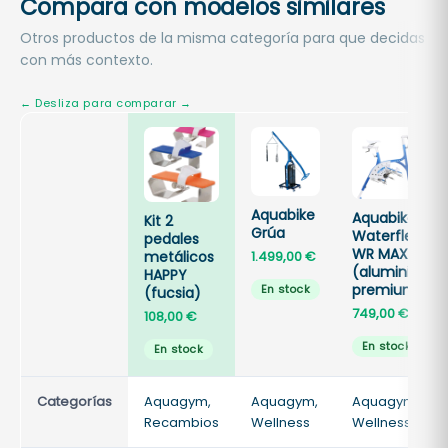
Compara con modelos similares
Otros productos de la misma categoría para que decidas
con más contexto.
Aquabike
Aquabike
Kit 2
Grúa
Waterflex
pedales
WR MAX
metálicos
1.499,00
€
(aluminio
HAPPY
premium)
En stock
(fucsia)
749,00
€
108,00
€
En stock
En stock
Categorías
Aquagym,
Aquagym,
Aquagym,
Recambios
Wellness
Wellness