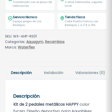
Coordinado con el plazo de
2 años fabricante, soporte
fabricación.
local.
Servicio técnico
Tienda física
Equipo propio en Los
Calle Puerto Franco, Los
Realejos.
Realejos. L a V 8 a 16h.
SKU:
WX-4HP-RS01
Categorías:
Aquagym
,
Recambios
Marca:
Waterflex
Descripción
Instalación
Valoraciones (0)
Descripción
Kit de 2 pedales metálicos HAPPY
color
fucsia. Diseño deportivo para Aquabikes