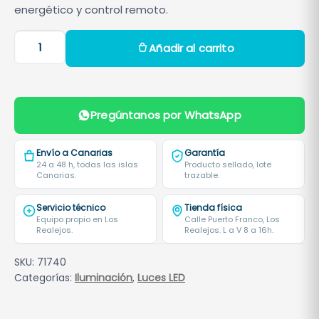
energético y control remoto.
L
Añadir al carrito
á
m
p
a
Pregúntanos por WhatsApp
r
a
Envío a Canarias
Garantía
L
24 a 48 h, todas las islas
Producto sellado, lote
Canarias.
trazable.
e
d
Servicio técnico
Tienda física
B
Equipo propio en Los
Calle Puerto Franco, Los
Realejos.
Realejos. L a V 8 a 16h.
l
a
SKU:
71740
n
Categorías:
Iluminación
,
Luces LED
c
a