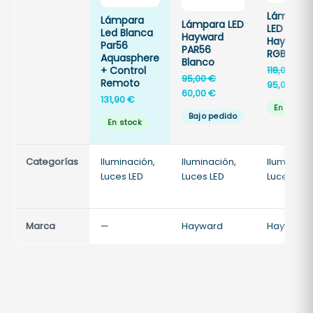
d
Lámpara
Lámpara
Lámpara LED
LED
Led Blanca
Hayward
Hayward
Par56
PAR56
RGB PAR 
Aquasphere
Blanco
El
+ Control
118,00
€
El
95,00
€
Remoto
pr
El
95,00
€
precio
El
60,00
€
or
pr
131,90
€
original
precio
En stock
er
ac
Bajo pedido
era:
actual
En stock
118
es
95,00 €.
es:
95
60,00 €.
Categorías
Iluminación,
Iluminación,
Iluminació
Luces LED
Luces LED
Luces LED
Marca
—
Hayward
Hayward