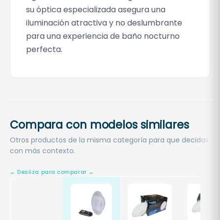
n
su óptica especializada asegura una
t
iluminación atractiva y no deslumbrante
r
para una experiencia de baño nocturno
o
perfecta.
l
R
e
m
o
t
Compara con modelos similares
o
c
Otros productos de la misma categoría para que decidas
a
con más contexto.
n
t
i
d
a