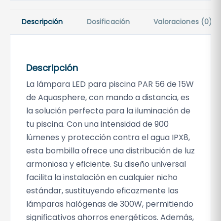
P
a
Descripción
Dosificación
Valoraciones (0)
r
5
6
A
Descripción
q
La lámpara LED para piscina PAR 56 de 15W
u
de Aquasphere, con mando a distancia, es
a
la solución perfecta para la iluminación de
s
tu piscina. Con una intensidad de 900
p
lúmenes y protección contra el agua IPX8,
h
esta bombilla ofrece una distribución de luz
e
r
armoniosa y eficiente. Su diseño universal
e
facilita la instalación en cualquier nicho
+
estándar, sustituyendo eficazmente las
C
lámparas halógenas de 300W, permitiendo
o
significativos ahorros energéticos. Además,