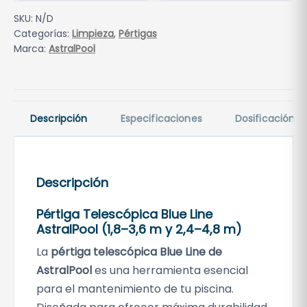
l
6
SKU:
N/D
e
3
Categorías:
Limpieza
,
Pértigas
s
Marca:
AstralPool
c
€
ó
h
p
a
i
s
Descripción
Especificaciones
Dosificación
c
t
a
a
B
4
l
Descripción
1
u
,
Pértiga Telescópica Blue Line
e
0
AstralPool (1,8–3,6 m y 2,4–4,8 m)
L
0
i
La
pértiga telescópica Blue Line de
n
€
AstralPool
es una herramienta esencial
e
para el mantenimiento de tu piscina.
A