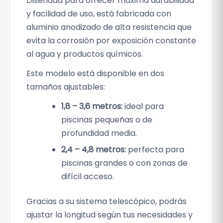
Diseñada para ofrecer máxima durabilidad
s
y facilidad de uso, está fabricada con
t
aluminio anodizado de alta resistencia que
r
evita la corrosión por exposición constante
a
al agua y productos químicos.
l
P
Este modelo está disponible en dos
o
tamaños ajustables:
o
1,8 – 3,6 metros:
ideal para
l
piscinas pequeñas o de
c
a
profundidad media.
n
2,4 – 4,8 metros:
perfecta para
t
piscinas grandes o con zonas de
i
difícil acceso.
d
a
Gracias a su sistema telescópico, podrás
d
ajustar la longitud según tus necesidades y