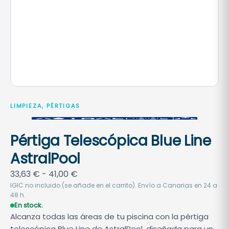
LIMPIEZA, PÉRTIGAS
Pértiga Telescópica Blue Line
AstralPool
R
33,63
€
-
41,00
€
a
IGIC no incluido (se añade en el carrito). Envío a Canarias en 24 a
48 h.
n
En stock.
g
Alcanza todas las áreas de tu piscina con la pértiga
o
telescópica Blue Line de AstralPool, diseñada para un