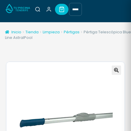
Inicio
Tienda
Limpieza
Pértigas
Pértiga Telescópica Blu
Line AstralPool
🔍