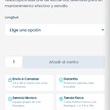
d
mantenimiento efectivo y sencillo.
e
p
Longitud
r
e
c
i
o
s
P
:
Añadir al carrito
é
d
r
e
t
s
Envío a Canarias
Garantía
i
24 a 48 h, todas las islas
d
Producto sellado, lote
Canarias.
trazable.
g
e
a
3
Servicio técnico
Tienda física
T
3
Equipo propio en Los
Calle Puerto Franco, Los
Realejos.
Realejos. L a V 8 a 16h.
e
,