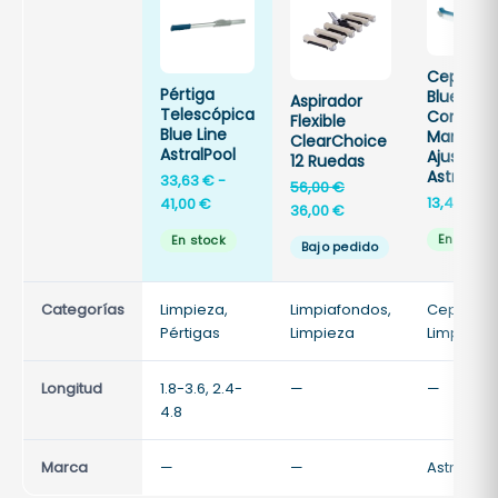
Cepillo
Pértiga
Blue Line
Aspirador
Telescópica
Con
Flexible
Blue Line
Mango
ClearChoice
AstralPool
Ajustable
12 Ruedas
Astralpoo
33,63
€
-
El
56,00
€
Rango
13,40
€
41,00
€
precio
El
36,00
€
de
original
precio
En stock
En stock
Bajo pedido
precios:
era:
actual
desde
56,00 €.
es:
33,63 €
36,00 €.
Categorías
Limpieza,
Limpiafondos,
Cepillos,
hasta
Pértigas
Limpieza
Limpieza
41,00 €
Longitud
1.8-3.6, 2.4-
—
—
4.8
Marca
—
—
Astralpoo