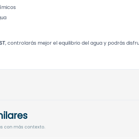
uímicos
gua
EST
, controlarás mejor el equilibrio del agua y podrás disfr
ilares
as con más contexto.