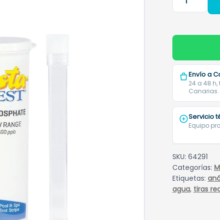
Analíticas
Fosfatos
Insta-
TEST
–
Pack
Envío a C
25
24 a 48 h,
Canarias.
Uds
cantidad
Servicio 
Equipo pro
SKU:
64291
Categorías:
M
Etiquetas:
aná
agua
,
tiras re