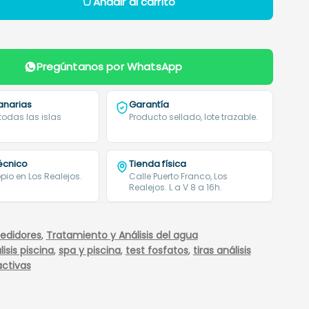
Añadir al carrito
Pregúntanos por WhatsApp
anarias
Garantía
 todas las islas
Producto sellado, lote trazable.
técnico
Tienda física
pio en Los Realejos.
Calle Puerto Franco, Los
Realejos. L a V 8 a 16h.
edidores
,
Tratamiento y Análisis del agua
lisis piscina
,
spa y piscina
,
test fosfatos
,
tiras análisis
activas