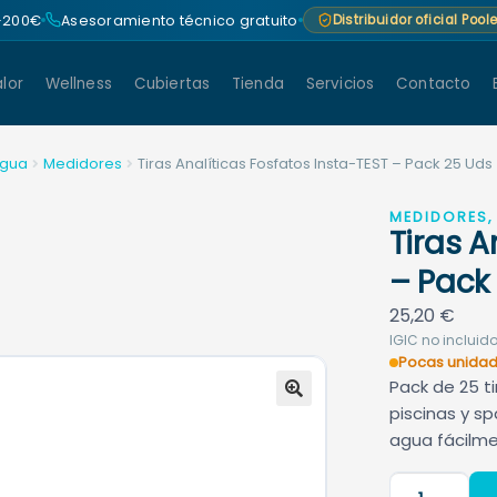
 +200€
Asesoramiento técnico gratuito
Distribuidor oficial Poo
lor
Wellness
Cubiertas
Tienda
Servicios
Contacto
agua
Medidores
Tiras Analíticas Fosfatos Insta-TEST – Pack 25 Uds
MEDIDORES, 
Tiras A
– Pack
25,20
€
IGIC no incluido
Pocas unidad
Pack de 25 t
piscinas y s
🔍
agua fácilme
Tiras