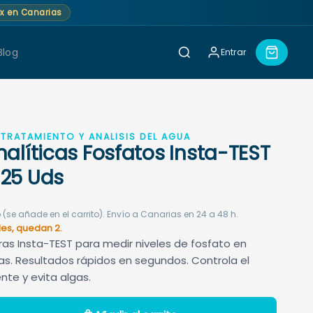
lex en Canarias
Blog
Entrar
TRATAMIENTO Y ANÁLISIS DEL AGUA
nalíticas Fosfatos Insta-TEST
 25 Uds
 (se añade en el carrito). Envío a Canarias en 24 a 48 h.
es, quedan 2.
iras Insta-TEST para medir niveles de fosfato en
pas. Resultados rápidos en segundos. Controla el
nte y evita algas.