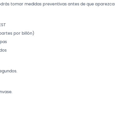
odrás tomar medidas preventivas antes de que aparezca
EST
artes por billón)
spas
ndos
segundos.
nvase.