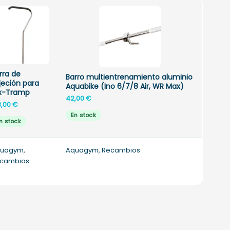
rra de
Barro multientrenamiento aluminio
jeción para
Aquabike (Ino 6/7/8 Air, WR Max)
x-Tramp
42,00
€
8,00
€
En stock
n stock
uagym,
Aquagym, Recambios
cambios