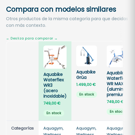
Compara con modelos similares
Otros productos de la misma categoría para que decidas
con más contexto.
Aquabike
Aquabike
Aquabike
Grúa
Waterflex
Waterflex
WR MAX
1.499,00
€
WR3
(aluminio
(acero
premium)
En stock
inoxidable)
749,00
€
749,00
€
En stock
En stock
Categorías
Aquagym,
Aquagym,
Aquagym,
Wellness
Wellness
Wellness