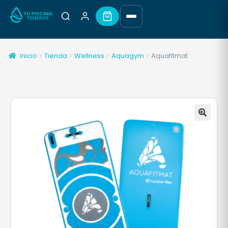
Inicio
Tienda
Wellness
Aquagym
Aquafitmat
🔍