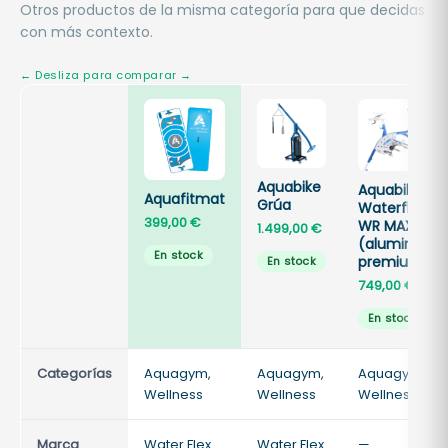
Otros productos de la misma categoría para que decidas
con más contexto.
Aquabike
Aquabike
Aquafitmat
Grúa
Waterflex
399,00
€
WR MAX
1.499,00
€
(aluminio
En stock
premium)
En stock
749,00
€
En stock
Categorías
Aquagym,
Aquagym,
Aquagym,
Wellness
Wellness
Wellness
Marca
Water Flex
Water Flex
—