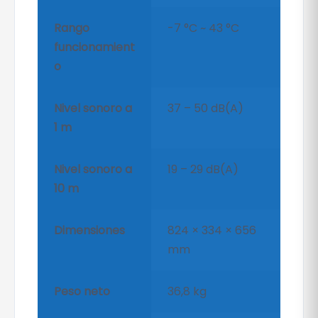
Rango
-7 °C ~ 43 °C
funcionamient
o
Nivel sonoro a
37 – 50 dB(A)
1 m
Nivel sonoro a
19 – 29 dB(A)
10 m
Dimensiones
824 × 334 × 656
mm
Peso neto
36,8 kg