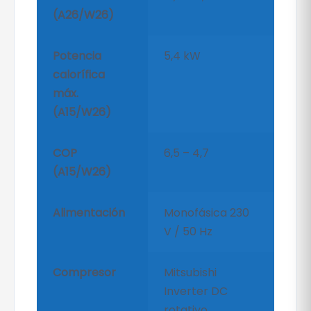
(A26/W26)
Potencia
5,4 kW
calorífica
máx.
(A15/W26)
COP
6,5 – 4,7
(A15/W26)
Alimentación
Monofásica 230
V / 50 Hz
Compresor
Mitsubishi
Inverter DC
rotativo