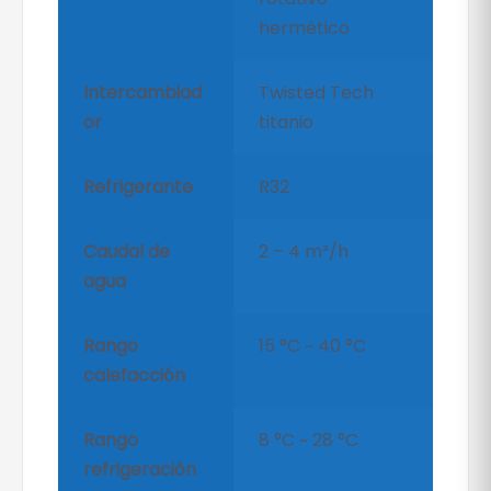
hermético
Intercambiad
Twisted Tech
or
titanio
Refrigerante
R32
Caudal de
2 – 4 m³/h
agua
Rango
15 °C ~ 40 °C
calefacción
Rango
8 °C ~ 28 °C
refrigeración