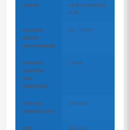
Modelo
Jetline Selection
Fi 75
Volumen
35 – 45 m³
piscina
recomendado
Potencia
7,1 kW
calorífica
máx.
(A26/W26)
Potencia
2,04 kW
calorífica mín.
COP
13,6 – 6,2