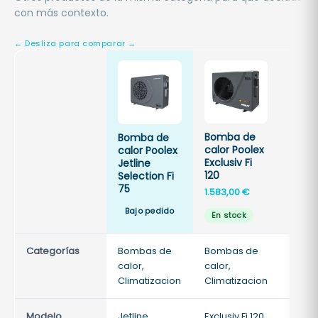
con más contexto.
Bomba de
Bomb
Bomba de
calor Poolex
calor
calor Poolex
Exclusiv Fi
Exclus
Jetline
120
150
Selection Fi
75
1.583,00
€
1.774,
Bajo pedido
En stock
En s
Categorías
Bombas de
Bombas de
Bomb
calor,
calor,
calor,
Climatizacion
Climatizacion
Clima
Modelo
Jetline
Exclusiv Fi 120
Exclus