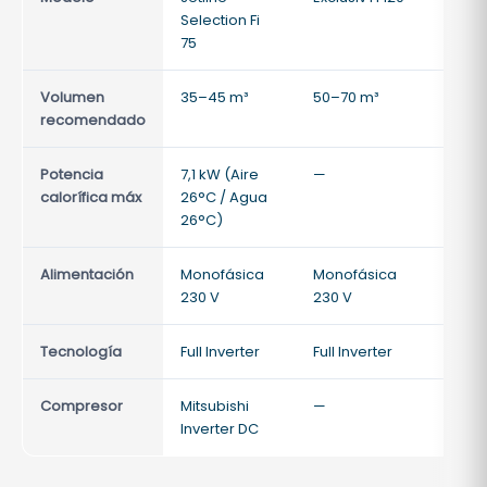
Selection Fi
75
Volumen
35–45 m³
50–70 m³
70–90
recomendado
Potencia
7,1 kW (Aire
—
—
calorífica máx
26°C / Agua
26°C)
Alimentación
Monofásica
Monofásica
Monof
230 V
230 V
230 V
Tecnología
Full Inverter
Full Inverter
Full I
Compresor
Mitsubishi
—
—
Inverter DC