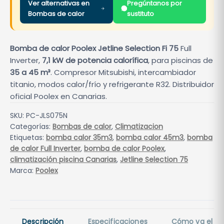
Ver alternativas en
Pregúntanos por
Bombas de calor
sustituto
Bomba de calor Poolex Jetline Selection Fi 75
Full
Inverter,
7,1 kW de potencia calorífica
, para piscinas de
35 a 45 m³
. Compresor Mitsubishi, intercambiador
titanio, modos calor/frío y refrigerante R32. Distribuidor
oficial Poolex en Canarias.
SKU:
PC-JLS075N
Categorías:
Bombas de calor
,
Climatizacion
Etiquetas:
bomba calor 35m3
,
bomba calor 45m3
,
bomba
de calor Full Inverter
,
bomba de calor Poolex
,
climatización piscina Canarias
,
Jetline Selection 75
Marca:
Poolex
Descripción
Especificaciones
Cómo va el pr