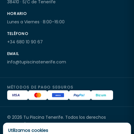
38410 · S/C de Tenerife
HORARIO
Lunes a Viernes · 8:00–16:00
TELÉFONO
+34 680 10 90 67
EMAIL
info@tupiscinatenerife.com
MÉTODOS DE PAGO SEGUROS
VISA
Pay
Pal
Bizum
AMEX
© 2026 Tu Piscina Tenerife. Todos los derechos
Tu Piscina Tenerife
reservados.
En línea
Distribuidor oficial Poolex en Canarias · Servicio técnico
Utilizamos cookies