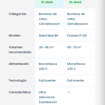
En stock
En stock
En s
Categorías
Bombas de
Bombas de
Bomb
calor,
calor,
calor,
Climatizacion
Climatizacion
Clima
Modelo
Silent Max 80
Exclusiv Fi 120
Exclusi
Volumen
30–45 m³
50–70 m³
70–90
recomendado
Alimentación
Monofásica
Monofásica
Monof
230 V
230 V
230 V
Tecnología
Full Inverter
Full Inverter
Full In
Característica
Ultra
—
—
silenciosa
(ventilación