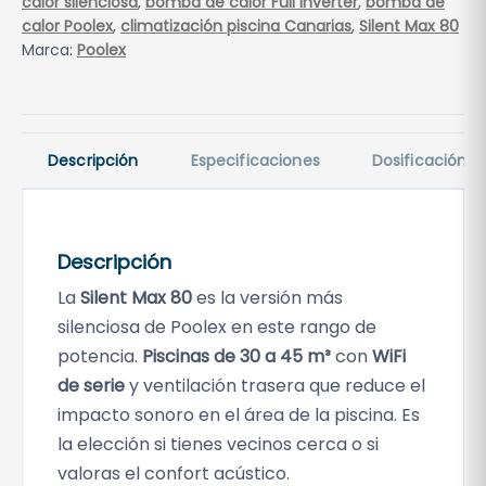
calor silenciosa
,
bomba de calor Full Inverter
,
bomba de
e
calor Poolex
,
climatización piscina Canarias
,
Silent Max 80
x
Marca:
Poolex
S
i
l
e
Descripción
Especificaciones
Dosificación
n
t
M
Descripción
a
x
La
Silent Max 80
es la versión más
8
silenciosa de Poolex en este rango de
0
potencia.
Piscinas de 30 a 45 m³
con
WiFi
c
de serie
y ventilación trasera que reduce el
a
impacto sonoro en el área de la piscina. Es
n
la elección si tienes vecinos cerca o si
t
valoras el confort acústico.
i