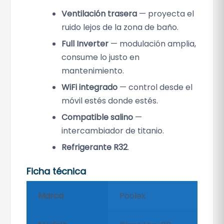
d
Ventilación trasera
— proyecta el
a
ruido lejos de la zona de baño.
d
Full Inverter
— modulación amplia,
consume lo justo en
mantenimiento.
WiFi integrado
— control desde el
móvil estés donde estés.
Compatible salino
—
intercambiador de titanio.
Refrigerante R32
.
Ficha técnica
Marca
Poolex