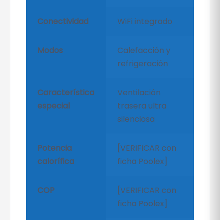
Conectividad
WiFi integrado
Modos
Calefacción y
refrigeración
Característica
Ventilación
especial
trasera ultra
silenciosa
Potencia
[VERIFICAR con
calorífica
ficha Poolex]
COP
[VERIFICAR con
ficha Poolex]