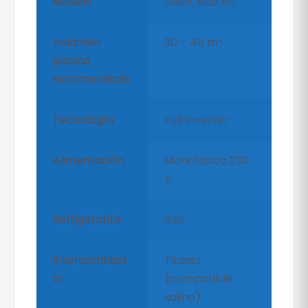
Modelo
Silent Max 80
Volumen
30 – 45 m³
piscina
recomendado
Tecnología
Full Inverter
Alimentación
Monofásica 230
V
Refrigerante
R32
Intercambiad
Titanio
or
(compatible
salino)