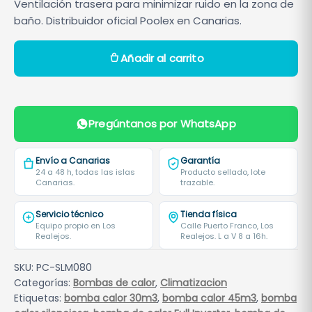
Ventilación trasera para minimizar ruido en la zona de
baño. Distribuidor oficial Poolex en Canarias.
B
Añadir al carrito
o
m
b
a
Pregúntanos por WhatsApp
d
e
Envío a Canarias
Garantía
c
24 a 48 h, todas las islas
Producto sellado, lote
Canarias.
trazable.
a
l
Servicio técnico
Tienda física
o
Equipo propio en Los
Calle Puerto Franco, Los
Realejos.
Realejos. L a V 8 a 16h.
r
P
SKU:
PC-SLM080
o
Categorías:
Bombas de calor
,
Climatizacion
o
Etiquetas:
bomba calor 30m3
,
bomba calor 45m3
,
bomba
l