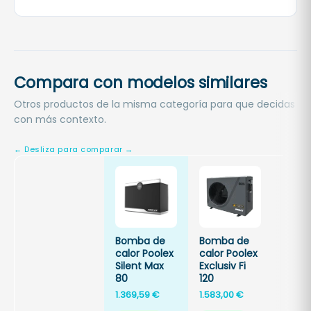
Compara con modelos similares
Otros productos de la misma categoría para que decidas
con más contexto.
Bomba de
Bomba de
Bomb
calor Poolex
calor Poolex
calor
Silent Max
Exclusiv Fi
Exclus
80
120
150
1.369,59
€
1.583,00
€
1.774,