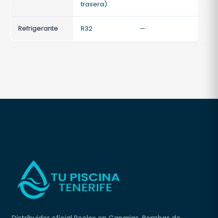
trasera)
Refrigerante
R32
—
—