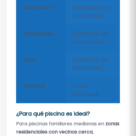
Nivel sonoro
[VERIFICAR con
ficha Poolex]
Dimensiones
[VERIFICAR con
ficha Poolex]
Peso
[VERIFICAR con
ficha Poolex]
Garantía
2 años
fabricante
¿Para qué piscina es ideal?
Para piscinas familiares medianas en
zonas
residenciales con vecinos cerca
,