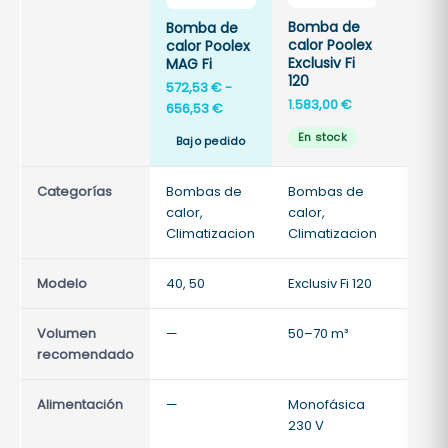
Bomba de
Bomb
Bomba de
calor Poolex
calor
calor Poolex
Exclusiv Fi
Exclus
MAG Fi
120
150
572,53
€
-
1.583,00
€
1.774,
Rango
656,53
€
de
En stock
En s
Bajo pedido
precios:
desde
Categorías
Bombas de
572,53 €
Bombas de
Bomb
calor,
hasta
calor,
calor,
Climatizacion
656,53 €
Climatizacion
Clima
Modelo
40, 50
Exclusiv Fi 120
Exclus
Volumen
—
50–70 m³
70–90
recomendado
Alimentación
—
Monofásica
Monof
230 V
230 V