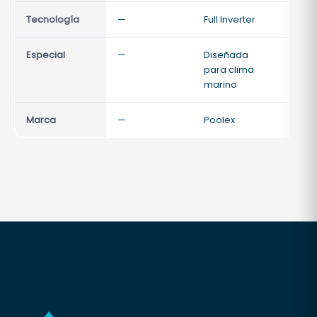
Tecnología
—
Full Inverter
Full I
Especial
—
Diseñada
Dise
para clima
para 
marino
mari
Marca
—
Poolex
Poole