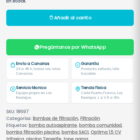
En stock
.
B
Añadir al carrito
o
m
b
a
Pregúntanos por WhatsApp
O
p
Envío a Canarias
Garantía
t
24 a 48 h, todas las islas
Producto sellado, lote
Canarias.
trazable.
i
m
Servicio técnico
Tienda física
a
Equipo propio en Los
Calle Puerto Franco, Los
Realejos.
Realejos. L a V 8 a 16h.
S
A
SKU:
18697
C
Categorías:
Bombas de filtración
,
Filtración
I
Etiquetas:
bomba autoaspirante
,
bomba comunidad
,
1
bomba filtración piscina
,
bomba SACI
,
Optima 1.5 CV
,
trifasica
,
piscina Tenerife
,
tope gama