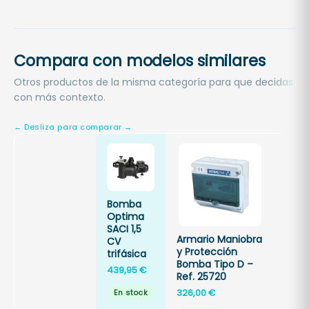
Compara con modelos similares
Otros productos de la misma categoría para que decidas
con más contexto.
Bomba
Bola
Optima
filtr
SACI 1,5
700
Armario Maniobra
CV
Opt
y Protección
trifásica
Pool
Bomba Tipo D –
439,95
€
13,20
Ref. 25720
326,00
€
En stock
En 