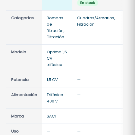
En stock
Categorías
Bombas
Cuadros/Armarios,
Filtra
de
Filtración
Filtra
filtración,
acce
Filtración
Modelo
Optima 1,5
—
—
CV
trifásica
Potencia
1,5 CV
—
—
Alimentación
Trifásica
—
—
400 V
Marca
SACI
—
—
Uso
—
—
—