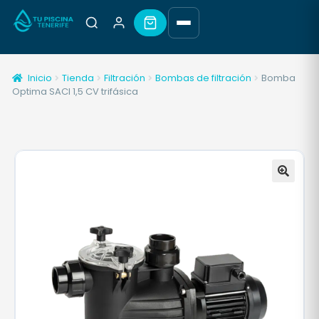
Inicio
Tienda
Filtración
Bombas de filtración
Bomba
Optima SACI 1,5 CV trifásica
🔍