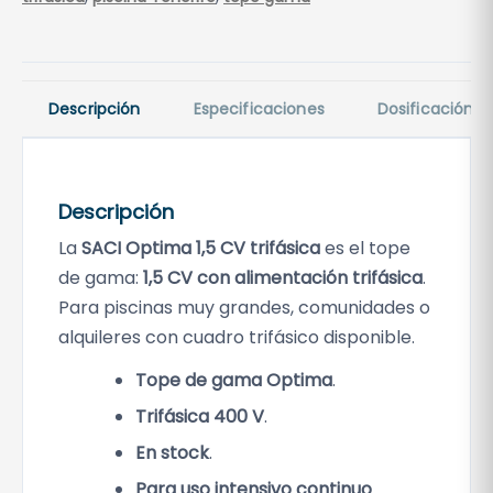
5
C
V
t
Descripción
Especificaciones
Dosificación
r
i
f
Descripción
á
s
La
SACI Optima 1,5 CV trifásica
es el tope
i
de gama:
1,5 CV con alimentación trifásica
.
c
Para piscinas muy grandes, comunidades o
a
alquileres con cuadro trifásico disponible.
c
a
Tope de gama Optima
.
n
Trifásica 400 V
.
t
En stock
.
i
Para uso intensivo continuo
.
d