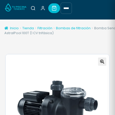
Inicio
Tienda
Filtración
Bombas de filtración
Bomba Sen
AstralPool 100T (1 CV trifásica)
🔍