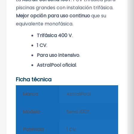
piscinas grandes con instalación trifásica.
Mejor opción para uso continuo
que su
equivalente monofásica.
Trifásica 400 V
.
1 CV
.
Para uso intensivo
.
AstralPool oficial
.
Ficha técnica
Marca
AstralPool
Modelo
Sena 100T
Potencia
1 CV