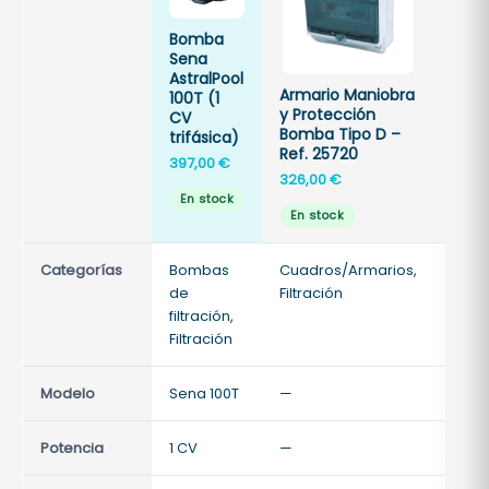
Bomba
Bola
Sena
filtr
AstralPool
700
Armario Maniobra
100T (1
Opt
y Protección
CV
Pool
Bomba Tipo D –
trifásica)
13,20
Ref. 25720
397,00
€
326,00
€
En 
En stock
En stock
Categorías
Bombas
Cuadros/Armarios,
Filtra
de
Filtración
Filtra
filtración,
acce
Filtración
Modelo
Sena 100T
—
—
Potencia
1 CV
—
—