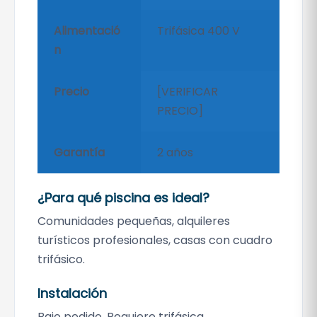
Alimentació
Trifásica 400 V
n
Precio
[VERIFICAR
PRECIO]
Garantía
2 años
¿Para qué piscina es ideal?
Comunidades pequeñas, alquileres
turísticos profesionales, casas con cuadro
trifásico.
Instalación
Bajo pedido. Requiere trifásica.