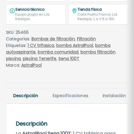
Servicio técnico
Tienda física
Equipo propio en Los
Calle Puerto Franco, Los
Realejos.
Realejos. L a V 8 a 16h.
SKU:
25466
Categorías:
Bombas de filtración
,
Filtración
Etiquetas:
1 CV trifasica
,
bomba AstralPool
,
bomba
autoaspirante
,
bomba comunidad
,
bomba filtración
piscina
,
piscina Tenerife
,
Sena 100T
Marca:
AstralPool
Descripción
Especificaciones
Instalación
Descripción
La
AstralPool Sena 100T
: 1 CV trifásica para