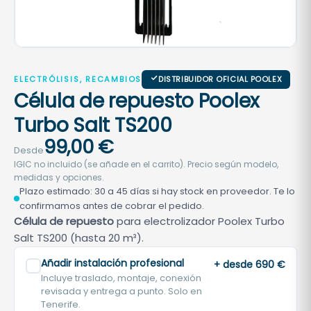
ELECTRÓLISIS, RECAMBIOS
DISTRIBUIDOR OFICIAL POOLEX
Célula de repuesto Poolex
Turbo Salt TS200
99,00
€
Desde
IGIC no incluido (se añade en el carrito). Precio según modelo,
medidas y opciones.
Plazo estimado: 30 a 45 días si hay stock en proveedor. Te lo
confirmamos antes de cobrar el pedido.
Célula de repuesto
para electrolizador Poolex Turbo
Salt TS200 (hasta 20 m³).
Añadir instalación profesional
+ desde 690 €
Incluye traslado, montaje, conexión
revisada y entrega a punto. Solo en
Tenerife.