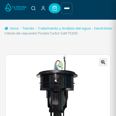
Inicio
Tienda
Tratamiento y Análisis del agua
Electrólisis
Célula de repuesto Poolex Turbo Salt TS200
🔍