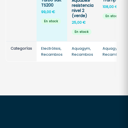
Aquabike
TS200
resistencia
108,00
€
nivel 2
99,00
€
(verde)
En stock
En stock
25,00
€
En stock
Categorías
Electrólisis,
Aquagym,
Aquagym,
Recambios
Recambios
Recambios