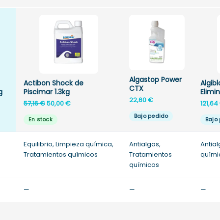
Algastop Power
Actibon Shock de
Algib
CTX
g
Piscimar 1.3kg
Elimi
22,60
€
El
El
57,16
€
50,00
€
121,64
precio
precio
Bajo pedido
En stock
Bajo
original
actual
era:
es:
Equilibrio, Limpieza química,
57,16 €.
50,00 €.
Antialgas,
Antia
Tratamientos químicos
Tratamientos
quími
químicos
—
—
—