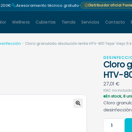
 +200€
Asesoramiento técnico gratuito
Distribuidor oficial Poo
lor
Wellness
Cubiertas
Tienda
Servicios
Contacto
esinfección
Cloro granulado disolución lenta HTV-801 Tejar Viejo 5 
DESINFECCI
Cloro 
HTV-801
27,01
€
IGIC no incluido
En stock, 8 u
Cloro granul
desinfección
🔍
Cloro
granulado