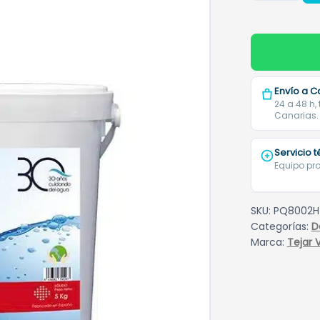
disolución
lenta
HTV-
801
Tejar
Envío a C
Viejo
24 a 48 h,
Canarias.
5
kg
cantidad
Servicio 
Equipo pro
SKU:
PQ8002H
Categorías:
D
Marca:
Tejar V