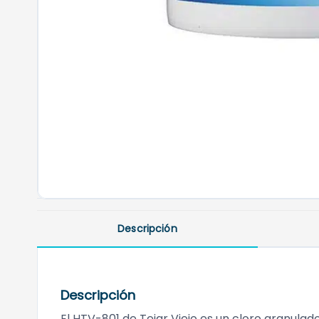
Descripción
Descripción
El HTV-801 de Tejar Viejo es un cloro granulad