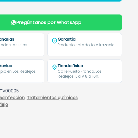
Pregúntanos por WhatsApp
anarias
Garantía
 todas las islas
Producto sellado, lote trazable.
técnico
Tienda física
pio en Los Realejos.
Calle Puerto Franco, Los
Realejos. L a V 8 a 16h.
TV00005
esinfección
,
Tratamientos químicos
iejo