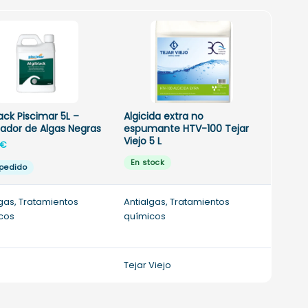
lack Piscimar 5L –
Algicida extra no
nador de Algas Negras
espumante HTV-100 Tejar
Viejo 5 L
€
En stock
 pedido
lgas, Tratamientos
Antialgas, Tratamientos
cos
químicos
Tejar Viejo