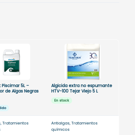
k Piscimar 5L –
Algicida extra no espumante
or de Algas Negras
HTV-100 Tejar Viejo 5 L
En stock
dido
s, Tratamientos
Antialgas, Tratamientos
s
químicos