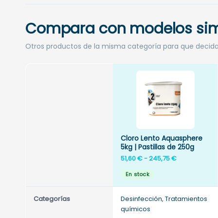
Compara con modelos sim
Otros productos de la misma categoría para que decid
Cloro Lento Aquasphere
5kg | Pastillas de 250g
Rango
51,60
€
-
245,75
€
de
En stock
precios:
desde
Categorías
Desinfección, Tratamientos
51,60 €
químicos
hasta