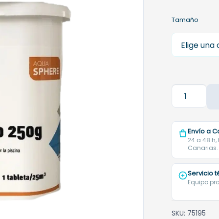
Tamaño
Cloro
Lento
Aquasphere
5kg
Envío a C
|
24 a 48 h,
Canarias.
Pastillas
de
Servicio 
250g
Equipo pro
cantidad
SKU:
75195