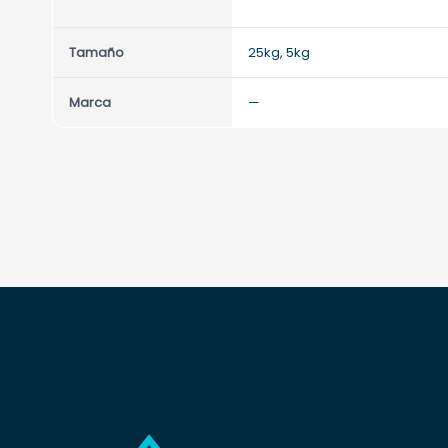
245,75 €
Tamaño
25kg, 5kg
Marca
—