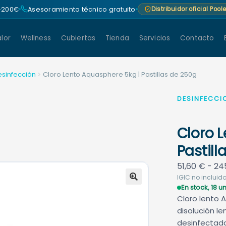
 +200€
Asesoramiento técnico gratuito
Distribuidor oficial Poo
lor
Wellness
Cubiertas
Tienda
Servicios
Contacto
esinfección
Cloro Lento Aquasphere 5kg | Pastillas de 250g
DESINFECCI
Cloro 
Pastill
51,60
€
-
24
IGIC no incluido
En stock, 18 
🔍
Cloro lento 
disolución le
desinfectad