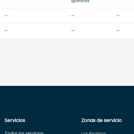
químicos
—
—
—
—
—
—
Servicios
Zonas de servicio
Todos los servicios
Los Realejos