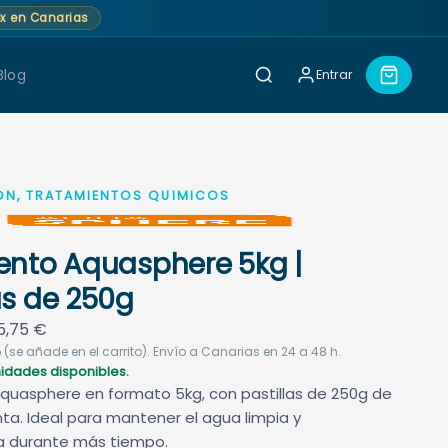
lex en Canarias
Blog
Entrar
ÓN, TRATAMIENTOS QUÍMICOS
Lento Aquasphere 5kg |
as de 250g
Rango
5,75
€
de
 (se añade en el carrito). Envío a Canarias en 24 a 48 h.
unidades disponibles.
precios:
Aquasphere en formato 5kg, con pastillas de 250g de
desde
nta. Ideal para mantener el agua limpia y
51,60 €
a durante más tiempo.