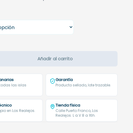
hasta
245,75 €
Añadir al carrito
anarias
Garantía
 todas las islas
Producto sellado, lote trazable.
técnico
Tienda física
pio en Los Realejos.
Calle Puerto Franco, Los
Realejos. L a V 8 a 16h.