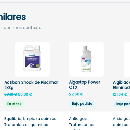
ilares
as con más contexto.
Algastop Power
Actibon Shock de Piscimar
Algiblac
CTX
1.3kg
Eliminad
El
El
22,60
€
57,16
€
50,00
€
121,64
€
precio
precio
Bajo pedido
En stock
Bajo pe
original
actual
era:
es:
Equilibrio, Limpieza química,
57,16 €.
50,00 €.
Antialgas,
Antialga
Tratamientos químicos
Tratamientos
químico