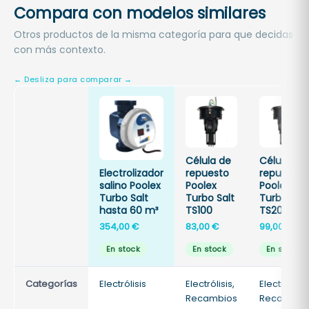
Compara con modelos similares
Otros productos de la misma categoría para que decidas
con más contexto.
Célula de
Célula de
Electrolizador
repuesto
repuesto
salino Poolex
Poolex
Poolex
Turbo Salt
Turbo Salt
Turbo Salt
hasta 60 m³
TS100
TS200
354,00
€
83,00
€
99,00
€
En stock
En stock
En stock
Categorías
Electrólisis
Electrólisis,
Electrólisis,
Recambios
Recambio