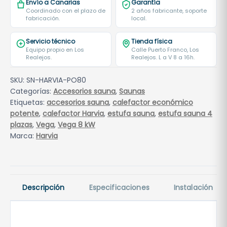
Envío a Canarias
Garantía
Coordinado con el plazo de
2 años fabricante, soporte
fabricación.
local.
Servicio técnico
Tienda física
Equipo propio en Los
Calle Puerto Franco, Los
Realejos.
Realejos. L a V 8 a 16h.
SKU:
SN-HARVIA-PO80
Categorías:
Accesorios sauna
,
Saunas
Etiquetas:
accesorios sauna
,
calefactor económico
potente
,
calefactor Harvia
,
estufa sauna
,
estufa sauna 4
plazas
,
Vega
,
Vega 8 kW
Marca:
Harvia
Descripción
Especificaciones
Instalación