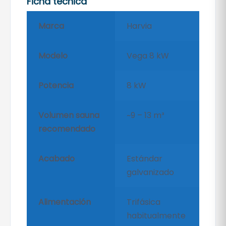
Ficha técnica
Marca
Harvia
Modelo
Vega 8 kW
Potencia
8 kW
Volumen sauna
~9 – 13 m³
recomendado
Acabado
Estándar
galvanizado
Alimentación
Trifásica
habitualmente