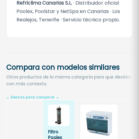
Refriclima Canarias S.L.
· Distribuidor oficial
c
Poolex, Poolstar y NetSpa en Canarias · Los
a
Realejos, Tenerife · Servicio técnico propio.
n
t
i
d
a
d
Compara con modelos similares
Otros productos de la misma categoría para que decidas
con más contexto.
Filtro
Bola
Poolex
filtr