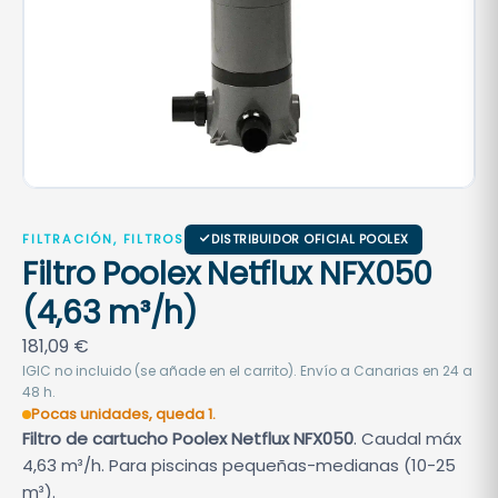
FILTRACIÓN, FILTROS
DISTRIBUIDOR OFICIAL POOLEX
Filtro Poolex Netflux NFX050
(4,63 m³/h)
181,09
€
IGIC no incluido (se añade en el carrito). Envío a Canarias en 24 a
48 h.
Pocas unidades, queda 1.
Filtro de cartucho Poolex Netflux NFX050
. Caudal máx
4,63 m³/h. Para piscinas pequeñas-medianas (10-25
m³).