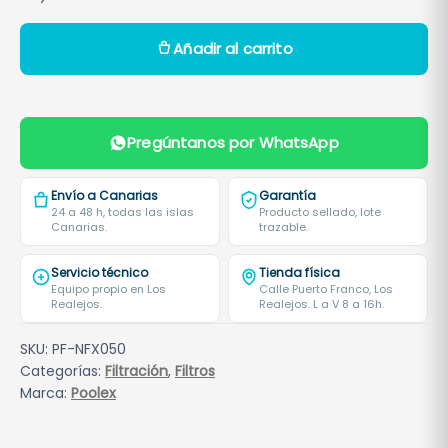
F
Añadir al carrito
i
l
t
r
Pregúntanos por WhatsApp
o
P
Envío a Canarias
Garantía
o
24 a 48 h, todas las islas
Producto sellado, lote
Canarias.
trazable.
o
l
Servicio técnico
Tienda física
e
Equipo propio en Los
Calle Puerto Franco, Los
Realejos.
Realejos. L a V 8 a 16h.
x
N
SKU:
PF-NFX050
e
Categorías:
Filtración
,
Filtros
t
Marca:
Poolex
f
l