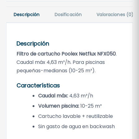
u
x
Descripción
Dosificación
Valoraciones (0)
N
F
X
0
Descripción
5
Filtro de cartucho Poolex Netflux NFX050
.
0
Caudal máx 4,63 m³/h. Para piscinas
(
pequeñas-medianas (10-25 m³).
4
,
Características
6
Caudal máx:
4,63 m³/h
3
m
Volumen piscina:
10-25 m³
³
Cartucho lavable + reutilizable
/
Sin gasto de agua en backwash
h
)