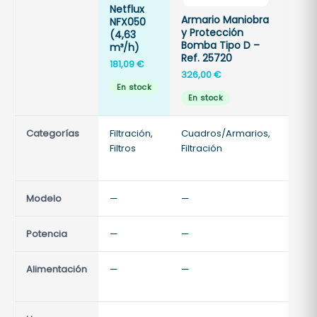
Netflux
700
Armario Maniobra
NFX050
Opt
y Protección
(4,63
Pool
Bomba Tipo D –
m³/h)
13,20
Ref. 25720
181,09
€
326,00
€
En 
En stock
En stock
Categorías
Filtración,
Cuadros/Armarios,
Filtra
Filtros
Filtración
Filtra
acce
Modelo
—
—
—
Potencia
—
—
—
Alimentación
—
—
—