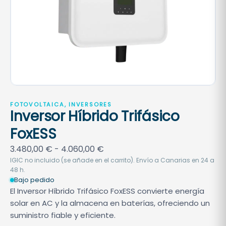
FOTOVOLTAICA, INVERSORES
Inversor Híbrido Trifásico
FoxESS
R
3.480,00
€
-
4.060,00
€
a
IGIC no incluido (se añade en el carrito). Envío a Canarias en 24 a
48 h.
n
Bajo pedido
g
El Inversor Híbrido Trifásico FoxESS convierte energía
o
solar en AC y la almacena en baterías, ofreciendo un
d
suministro fiable y eficiente.
e