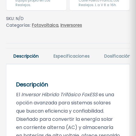
Equipo propio en Los
Calle Puerto Franco, Los
Realejos.
Realejos. L a V 8 a 16h.
r
,
i
0
SKU:
N/D
d
0
Categorías:
Fotovoltaica
,
Inversores
o
T
€
r
h
i
a
Descripción
Especificaciones
Dosificación
f
s
á
t
s
a
i
4
Descripción
c
.
El
Inversor Híbrido Trifásico FoxESS
es una
o
0
opción avanzada para sistemas solares
F
6
que buscan eficiencia y confiabilidad.
o
0
Diseñado para convertir la energía solar
x
,
en corriente alterna (AC) y almacenarla
E
0
S
en baterías de alto voltaje, ofrece respaldo