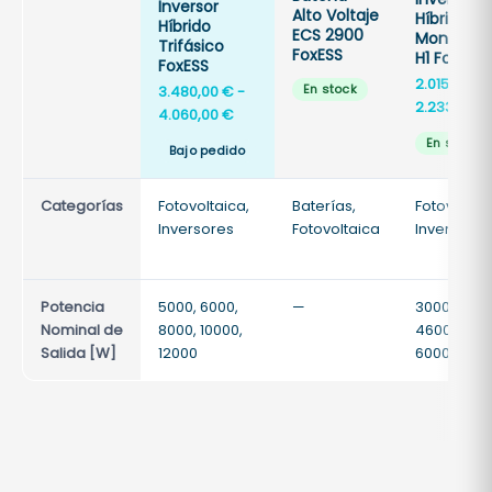
Inversor
Alto Voltaje
Híbrido
Híbrido
ECS 2900
Monofási
Trifásico
FoxESS
H1 FoxESS
FoxESS
2.015,00
€
En stock
3.480,00
€
-
2.233,00
€
Rango
4.060,00
€
de
En stock
Bajo pedido
precios:
desde
Categorías
Fotovoltaica,
3.480,00 €
Baterías,
Fotovoltai
Inversores
hasta
Fotovoltaica
Inversores
4.060,00 €
Potencia
5000, 6000,
—
3000, 3680
Nominal de
8000, 10000,
4600, 5000
Salida [W]
12000
6000