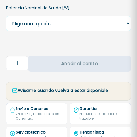
p
Potencia Nominal de Salida [W]
r
e
c
i
o
s
I
:
Añadir al carrito
n
d
v
e
e
s
r
d
Avísame cuando vuelva a estar disponible
s
e
o
3
Envío a Canarias
Garantía
r
.
24 a 48 h, todas las islas
Producto sellado, lote
Canarias.
trazable.
H
4
í
8
Servicio técnico
Tienda física
b
0