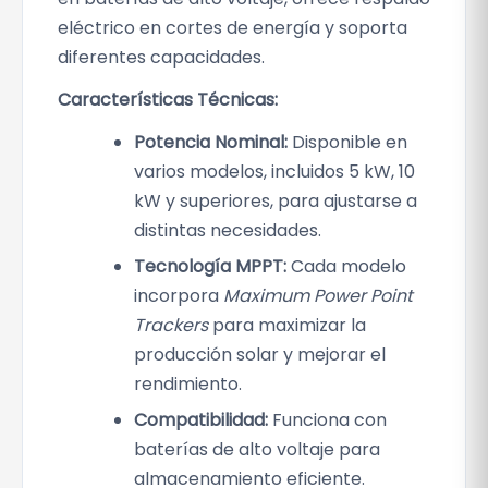
0
S
eléctrico en cortes de energía y soporta
c
€
diferentes capacidades.
a
Características Técnicas:
n
t
Potencia Nominal:
Disponible en
i
varios modelos, incluidos 5 kW, 10
d
kW y superiores, para ajustarse a
a
distintas necesidades.
d
Tecnología MPPT:
Cada modelo
incorpora
Maximum Power Point
Trackers
para maximizar la
producción solar y mejorar el
rendimiento.
Compatibilidad:
Funciona con
baterías de alto voltaje para
almacenamiento eficiente.