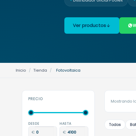
Distribuidor oficial Poolex
Ver productos
W
Inicio
/
Tienda
/
Fotovoltaica
PRECIO
Mostrando lo
DESDE
HASTA
Todos
Bat
€
€