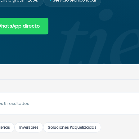
ti
Envío gratis +200€
Servicio técnico local
hatsApp directo
Ordenado
s 5 resultados
por
popularidad
erías
Inversores
Soluciones Paquetizadas