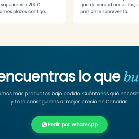
 superiores a 200€.
que de verdad necesitas, s
amos plazos contigo.
presión ni sobreventa.
encuentras lo que
bu
mos más productos bajo pedido. Cuéntanos qué necesi
y te lo conseguimos al mejor precio en Canarias.
Pedir por WhatsApp