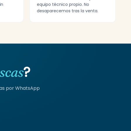
in
equipo técnico propio. No
desaparecemos tras la venta.
?
scas
tas por WhatsApp