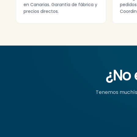
en Canarias. Garantía de fábrica y
pedidos
precios directos.
Coordin
¿No 
Tenemos muchísi