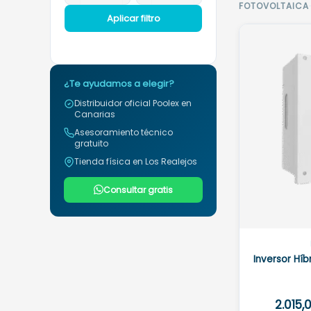
FOTOVOLTAICA
Aplicar filtro
¿Te ayudamos a elegir?
Distribuidor oficial Poolex en
Canarias
Asesoramiento técnico
gratuito
Tienda física en Los Realejos
Consultar gratis
Inversor Híb
2.015,