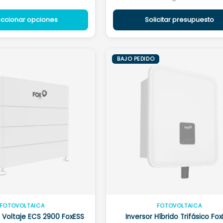
de
eccionar opciones
Solicitar presupuesto
precios:
desde
2.015,00 €
BAJO PEDIDO
hasta
2.233,00 €
FOTOVOLTAICA
FOTOVOLTAICA
o Voltaje ECS 2900 FoxESS
Inversor Híbrido Trifásico Fo