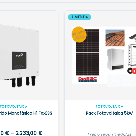
A MEDIDA
FOTOVOLTAICA
FOTOVOLTAICA
rido Monofásico H1 FoxESS
Pack Fotovoltaica 5kW
Rango
00
€
-
2.233,00
€
Precio según medidas