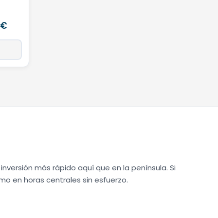
Rango
€
de
precios:
desde
3.480,00 €
hasta
4.060,00 €
 inversión más rápido aquí que en la península. Si
umo en horas centrales sin esfuerzo.