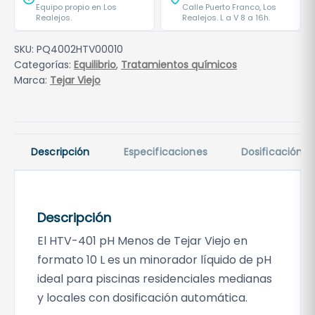
u
Equipo propio en Los
Calle Puerto Franco, Los
Realejos.
Realejos. L a V 8 a 16h.
i
d
SKU:
PQ4002HTV00010
o
Categorías:
Equilibrio
,
Tratamientos químicos
H
Marca:
Tejar Viejo
T
V
-
4
Descripción
Especificaciones
Dosificación
0
1
T
e
Descripción
j
El HTV-401 pH Menos de Tejar Viejo en
a
formato 10 L es un minorador líquido de pH
r
ideal para piscinas residenciales medianas
V
y locales con dosificación automática.
i