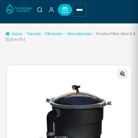
Inicio
Tienda
Filtración
Monoblocks
Poolex Filter Max 6.8
(6,8 m³/h)
🔍