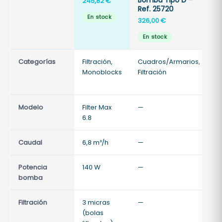
245,82
€
1
Ref. 25720
En stock
326,00
€
En stock
Categorías
Filtración,
Cuadros/Armarios,
Fi
Monoblocks
Filtración
Fi
a
Modelo
Filter Max
—
—
6.8
Caudal
6,8 m³/h
—
—
Potencia
140 W
—
—
bomba
Filtración
3 micras
—
—
(bolas