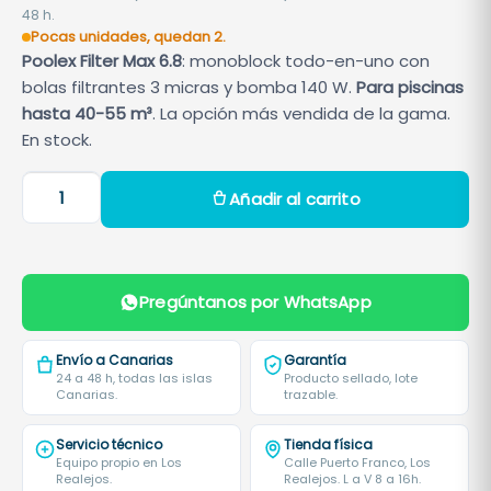
48 h.
Pocas unidades, quedan 2.
Poolex Filter Max 6.8
: monoblock todo-en-uno con
bolas filtrantes 3 micras y bomba 140 W.
Para piscinas
hasta 40-55 m³
. La opción más vendida de la gama.
En stock.
P
Añadir al carrito
o
o
l
e
Pregúntanos por WhatsApp
x
F
Envío a Canarias
Garantía
i
24 a 48 h, todas las islas
Producto sellado, lote
Canarias.
trazable.
l
t
Servicio técnico
Tienda física
e
Equipo propio en Los
Calle Puerto Franco, Los
Realejos.
Realejos. L a V 8 a 16h.
r