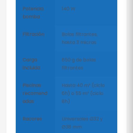
Potencia
140 W
bomba
Filtración
Bolas filtrantes,
hasta 3 micras
Carga
650 g de bolas
incluida
filtrantes
Piscinas
Hasta 40 m³ (ciclo
recomend
6h) o 55 m³ (ciclo
adas
8h)
Racores
Universales Ø32 y
Ø38 mm