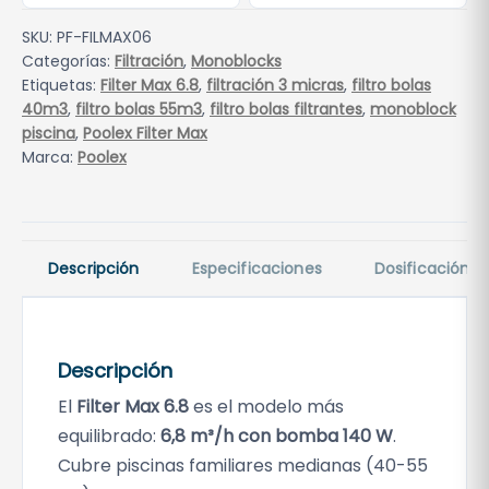
M
SKU:
PF-FILMAX06
a
Categorías:
Filtración
,
Monoblocks
x
Etiquetas:
Filter Max 6.8
,
filtración 3 micras
,
filtro bolas
6
40m3
,
filtro bolas 55m3
,
filtro bolas filtrantes
,
monoblock
.
piscina
,
Poolex Filter Max
8
Marca:
Poolex
(
6
,
8
Descripción
Especificaciones
Dosificación
m
³
/
Descripción
h
)
El
Filter Max 6.8
es el modelo más
c
equilibrado:
6,8 m³/h con bomba 140 W
.
a
Cubre piscinas familiares medianas (40-55
n