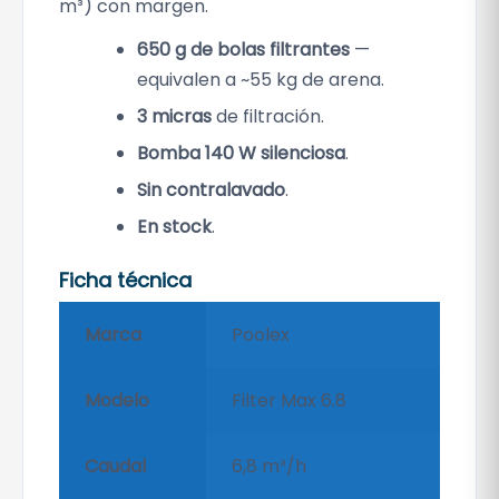
m³) con margen.
t
650 g de bolas filtrantes
—
i
equivalen a ~55 kg de arena.
d
a
3 micras
de filtración.
d
Bomba 140 W silenciosa
.
Sin contralavado
.
En stock
.
Ficha técnica
Marca
Poolex
Modelo
Filter Max 6.8
Caudal
6,8 m³/h