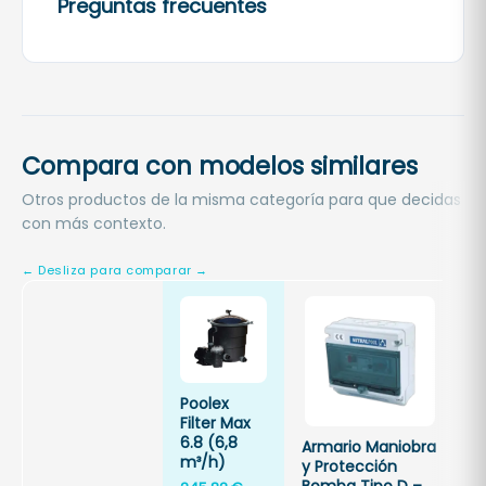
Preguntas frecuentes
Compara con modelos similares
Otros productos de la misma categoría para que decidas
con más contexto.
B
Poolex
f
Filter Max
7
6.8 (6,8
Armario Maniobra
O
m³/h)
y Protección
P
Bomba Tipo D –