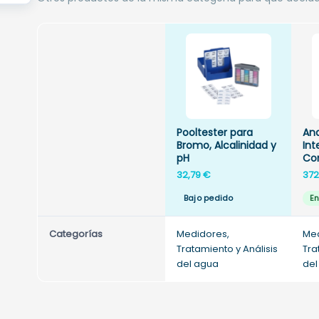
Pooltester para
Ana
Bromo, Alcalinidad y
Int
pH
Co
32,79
€
372
Bajo pedido
En
Categorías
Medidores,
Med
Tratamiento y Análisis
Tra
del agua
del