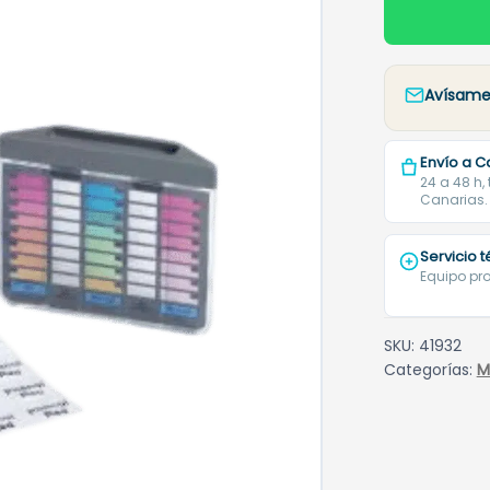
Avísame 
Envío a C
24 a 48 h,
Canarias.
Servicio 
Equipo pro
SKU:
41932
Categorías:
M