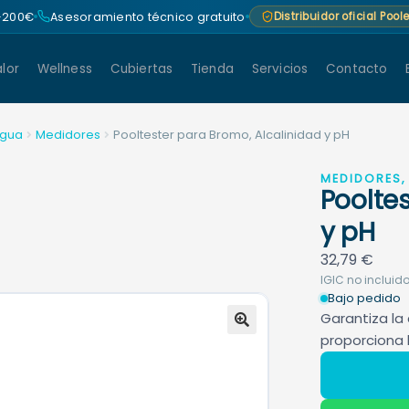
 +200€
Asesoramiento técnico gratuito
Distribuidor oficial Poo
lor
Wellness
Cubiertas
Tienda
Servicios
Contacto
agua
Medidores
Pooltester para Bromo, Alcalinidad y pH
MEDIDORES, 
Poolte
y pH
32,79
€
IGIC no incluido
Bajo pedido
Garantiza la 
proporciona 
🔍