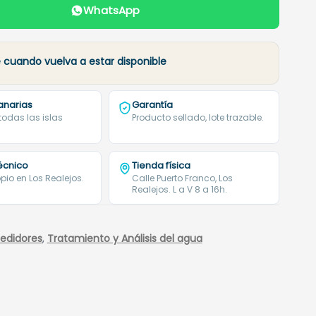
WhatsApp
cuando vuelva a estar disponible
anarias
Garantía
 todas las islas
Producto sellado, lote trazable.
técnico
Tienda física
pio en Los Realejos.
Calle Puerto Franco, Los
Realejos. L a V 8 a 16h.
edidores
,
Tratamiento y Análisis del agua