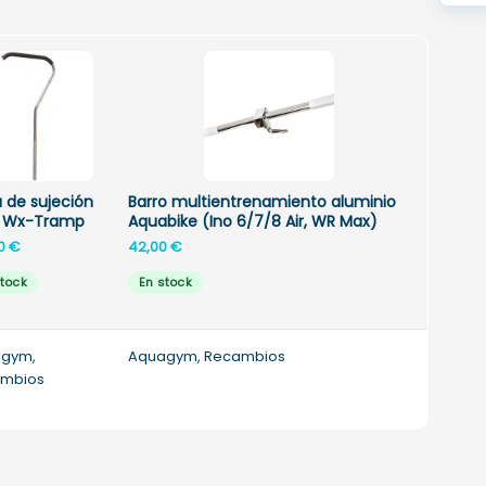
a de sujeción
Barro multientrenamiento aluminio
a Wx-Tramp
Aquabike (Ino 6/7/8 Air, WR Max)
00
€
42,00
€
stock
En stock
gym,
Aquagym, Recambios
mbios