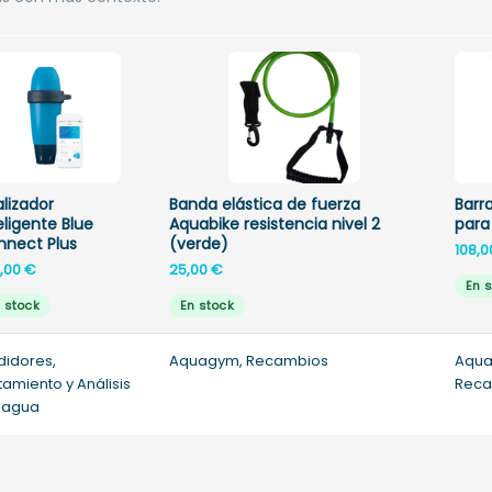
lizador
Banda elástica de fuerza
Barr
eligente Blue
Aquabike resistencia nivel 2
par
nnect Plus
(verde)
108,
,00
€
25,00
€
En 
 stock
En stock
idores,
Aquagym, Recambios
Aqua
tamiento y Análisis
Reca
 agua