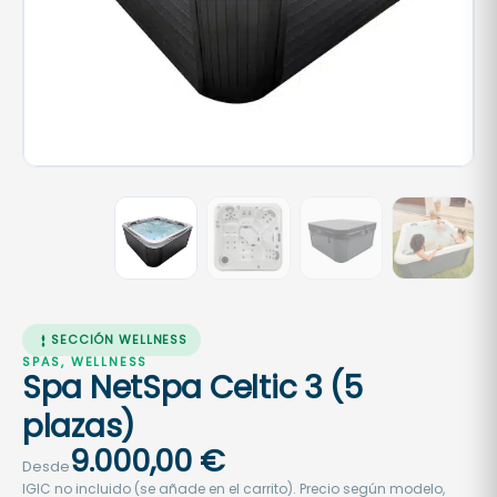
SECCIÓN WELLNESS
SPAS, WELLNESS
Spa NetSpa Celtic 3 (5
plazas)
9.000,00
€
Desde
IGIC no incluido (se añade en el carrito). Precio según modelo,