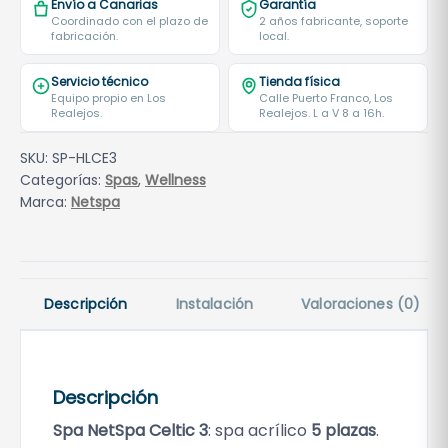
Envío a Canarias
Garantía
Coordinado con el plazo de
2 años fabricante, soporte
fabricación.
local.
Servicio técnico
Tienda física
Equipo propio en Los
Calle Puerto Franco, Los
Realejos.
Realejos. L a V 8 a 16h.
SKU:
SP-HLCE3
Categorías:
Spas
,
Wellness
Marca:
Netspa
Descripción
Instalación
Valoraciones (0)
Descripción
Spa NetSpa Celtic 3
: spa acrílico
5 plazas
.