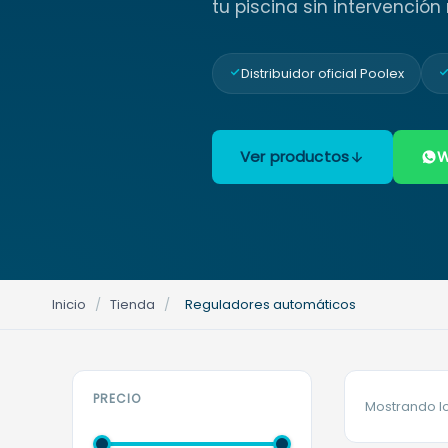
tu piscina sin intervención
Distribuidor oficial Poolex
Ver productos
W
Inicio
/
Tienda
/
Reguladores automáticos
PRECIO
Mostrando lo