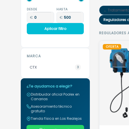
DESDE
HASTA
← Tratamiento
€
€
Reguladores 
Aplicar filtro
REGULADORES 
OFERTA
MARCA
CTX
3
¿Te ayudamos a elegir?
Distribuidor oficial Poolex en
Canarias
Asesoramiento técnico
gratuito
Tienda física en Los Realejos