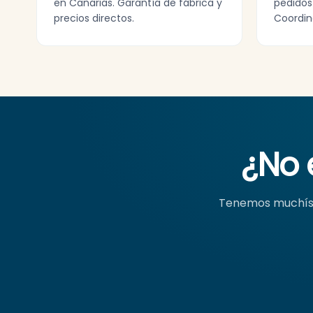
en Canarias. Garantía de fábrica y
pedidos
precios directos.
Coordin
¿No 
Tenemos muchísi