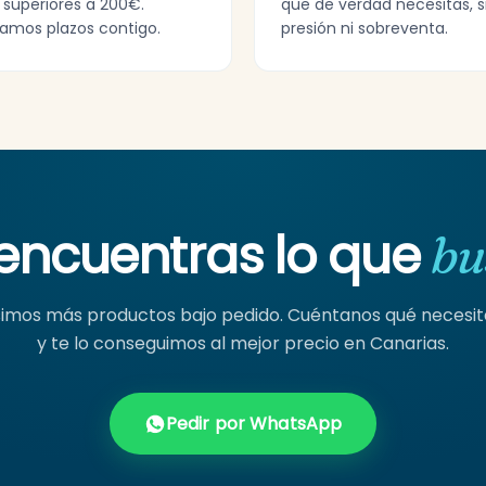
 superiores a 200€.
que de verdad necesitas, s
amos plazos contigo.
presión ni sobreventa.
encuentras lo que
bu
mos más productos bajo pedido. Cuéntanos qué necesi
y te lo conseguimos al mejor precio en Canarias.
Pedir por WhatsApp