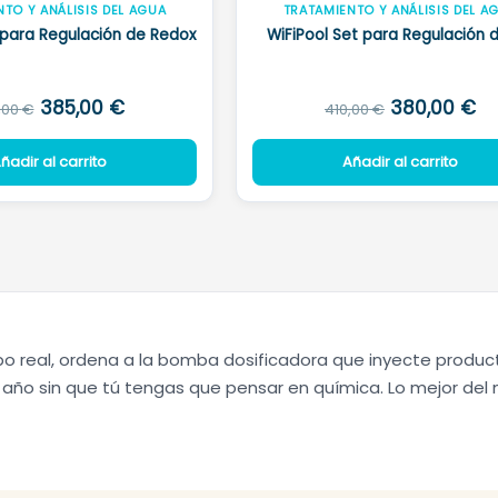
TO Y ANÁLISIS DEL AGUA
TRATAMIENTO Y ANÁLISIS DEL A
 para Regulación de Redox
WiFiPool Set para Regulación 
El
El
El
El
385,00
€
380,00
€
,00
€
410,00
€
precio
precio
precio
pr
ñadir al carrito
Añadir al carrito
original
actual
original
ac
era:
es:
era:
es
415,00 €.
385,00 €.
410,00 €.
38
 real, ordena a la bomba dosificadora que inyecte producto 
l año sin que tú tengas que pensar en química. Lo mejor de