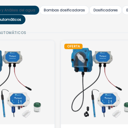
 y Análisis del agua
Bombas dosificadoras
Dosificadores
E
automáticos
AUTOMÁTICOS
OFERTA