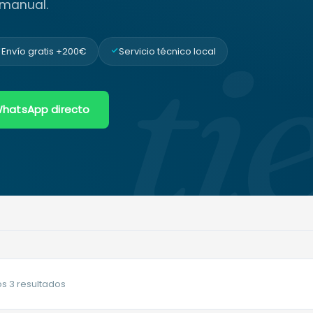
 manual.
ti
Envío gratis +200€
Servicio técnico local
hatsApp directo
Ordenado
s 3 resultados
por
popularidad