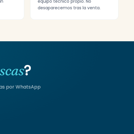
in
equipo técnico propio. No
desaparecemos tras la venta.
?
scas
tas por WhatsApp