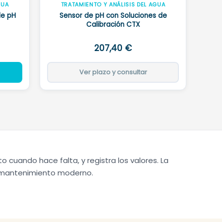
GUA
TRATAMIENTO Y ANÁLISIS DEL AGUA
de pH
Sensor de pH con Soluciones de
Calibración CTX
207,40
€
ecio
Ver plazo y consultar
tual
:
0,00 €.
cuando hace falta, y registra los valores. La
l mantenimiento moderno.