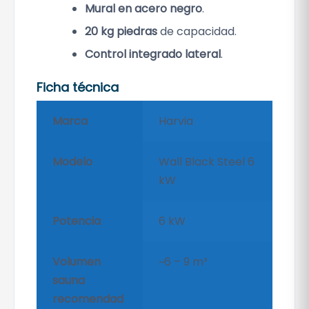
Mural en acero negro
.
20 kg piedras
de capacidad.
Control integrado lateral
.
Ficha técnica
Marca
Harvia
Modelo
Wall Black Steel 6
kW
Potencia
6 kW
Volumen
~6 – 9 m³
sauna
recomendad