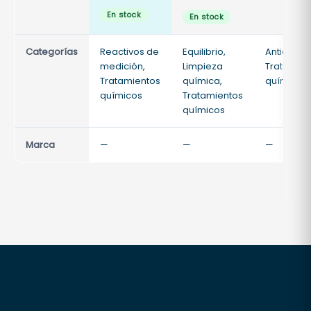
original
precio
En stock
En stock
era:
actual
57,16 €.
es:
Categorías
Reactivos de
Equilibrio,
50,00 €.
Antialgas,
medición,
Limpieza
Tratamien
Tratamientos
química,
químicos
químicos
Tratamientos
químicos
Marca
—
—
—