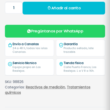
R
Añadir al carrito
e
a
c
t
Pregúntanos por WhatsApp
i
v
Envío a Canarias
Garantía
o
24 a 48 h, todas las islas
Producto sellado, lote
Canarias.
trazable.
D
P
Servicio técnico
Tienda física
D
Equipo propio en Los
Calle Puerto Franco, Los
Realejos.
Realejos. L a V 8 a 16h.
N
°
SKU:
98826
3
Categorías:
Reactivos de medición
,
Tratamientos
C
químicos
l
o
r