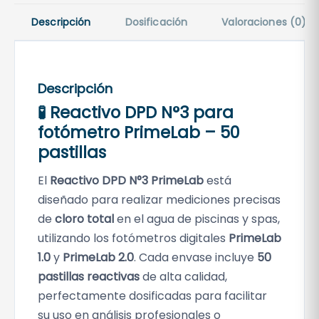
o
Descripción
Dosificación
Valoraciones (0)
T
o
t
a
Descripción
l
🧪 Reactivo DPD N°3 para
P
fotómetro PrimeLab – 50
r
pastillas
i
m
El
Reactivo DPD N°3 PrimeLab
está
e
diseñado para realizar mediciones precisas
L
de
cloro total
en el agua de piscinas y spas,
a
utilizando los fotómetros digitales
PrimeLab
b
1.0
y
PrimeLab 2.0
. Cada envase incluye
50
–
pastillas reactivas
de alta calidad,
5
perfectamente dosificadas para facilitar
0
su uso en análisis profesionales o
p