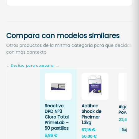
Compara con modelos similares
Otros productos de la misma categoría para que decidas
con más contexto.
Reactivo
Actibon
Algastop
DPD N°3
Shock de
Power C
Cloro Total
Piscimar
22,60
€
PrimeLab –
1.3kg
50 pastillas
El
57,16
€
Bajo ped
5,85
€
precio
El
50,00
€