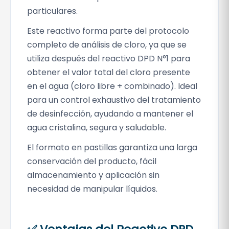
particulares.
a
s
Este reactivo forma parte del protocolo
t
completo de análisis de cloro, ya que se
i
utiliza después del reactivo DPD N°1 para
l
obtener el valor total del cloro presente
l
en el agua (cloro libre + combinado). Ideal
a
para un control exhaustivo del tratamiento
s
c
de desinfección, ayudando a mantener el
a
agua cristalina, segura y saludable.
n
El formato en pastillas garantiza una larga
t
conservación del producto, fácil
i
almacenamiento y aplicación sin
d
necesidad de manipular líquidos.
a
d