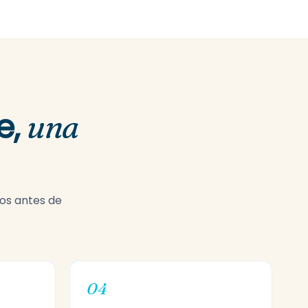
e,
una
mos antes de
04