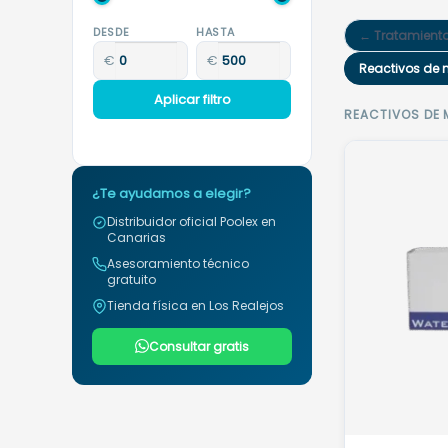
DESDE
HASTA
← Tratamient
€
€
Reactivos de 
Aplicar filtro
REACTIVOS DE 
¿Te ayudamos a elegir?
Distribuidor oficial Poolex en
Canarias
Asesoramiento técnico
gratuito
Tienda física en Los Realejos
Consultar gratis