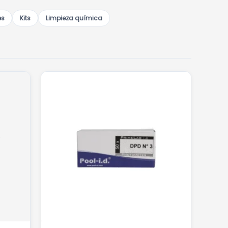
es
Kits
Limpieza química