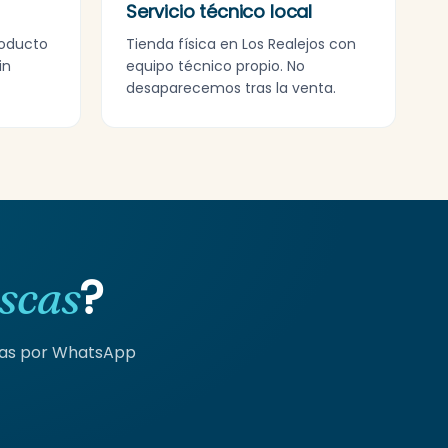
Servicio técnico local
roducto
Tienda física en Los Realejos con
in
equipo técnico propio. No
desaparecemos tras la venta.
?
scas
tas por WhatsApp