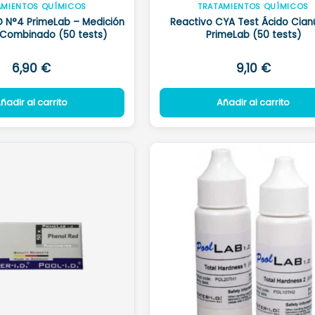
AMIENTOS QUÍMICOS
TRATAMIENTOS QUÍMICOS
 N°4 PrimeLab – Medición
Reactivo CYA Test Ácido Cian
 Combinado (50 tests)
PrimeLab (50 tests)
6,90
€
9,10
€
ñadir al carrito
Añadir al carrito