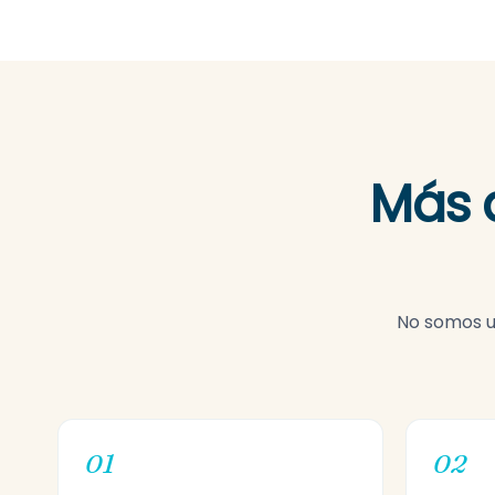
Más 
No somos un
01
02