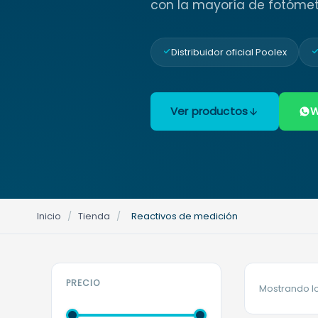
con la mayoría de fotómet
Distribuidor oficial Poolex
Ver productos
W
Inicio
/
Tienda
/
Reactivos de medición
PRECIO
Mostrando lo