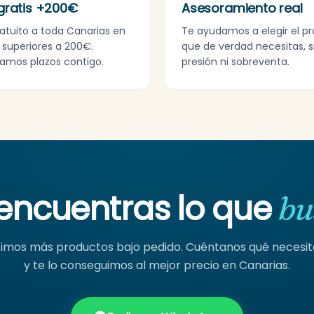
gratis +200€
Asesoramiento real
ratuito a toda Canarias en
Te ayudamos a elegir el p
 superiores a 200€.
que de verdad necesitas, s
amos plazos contigo.
presión ni sobreventa.
encuentras lo que
bu
mos más productos bajo pedido. Cuéntanos qué necesi
y te lo conseguimos al mejor precio en Canarias.