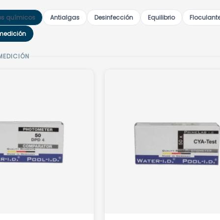
os químicos
Antialgas
Desinfección
Equilibrio
Floculant
medición
MEDICIÓN