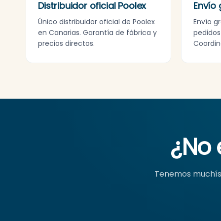
Distribuidor oficial Poolex
Envío 
Único distribuidor oficial de Poolex
Envío g
en Canarias. Garantía de fábrica y
pedidos
precios directos.
Coordin
¿No 
Tenemos muchísi